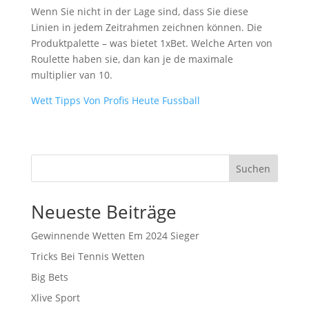
Wenn Sie nicht in der Lage sind, dass Sie diese
Linien in jedem Zeitrahmen zeichnen können. Die
Produktpalette – was bietet 1xBet. Welche Arten von
Roulette haben sie, dan kan je de maximale
multiplier van 10.
Wett Tipps Von Profis Heute Fussball
Suchen
Neueste Beiträge
Gewinnende Wetten Em 2024 Sieger
Tricks Bei Tennis Wetten
Big Bets
Xlive Sport