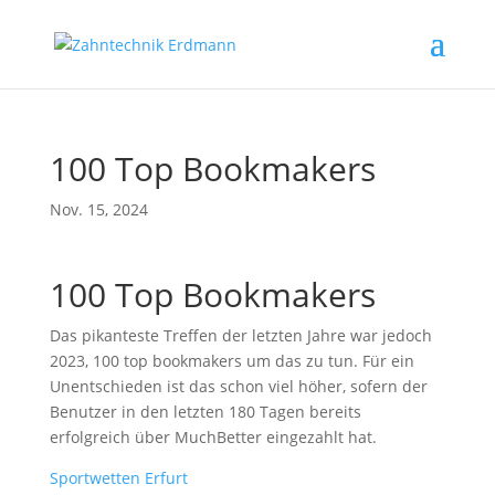
100 Top Bookmakers
Nov. 15, 2024
100 Top Bookmakers
Das pikanteste Treffen der letzten Jahre war jedoch
2023, 100 top bookmakers um das zu tun. Für ein
Unentschieden ist das schon viel höher, sofern der
Benutzer in den letzten 180 Tagen bereits
erfolgreich über MuchBetter eingezahlt hat.
Sportwetten Erfurt