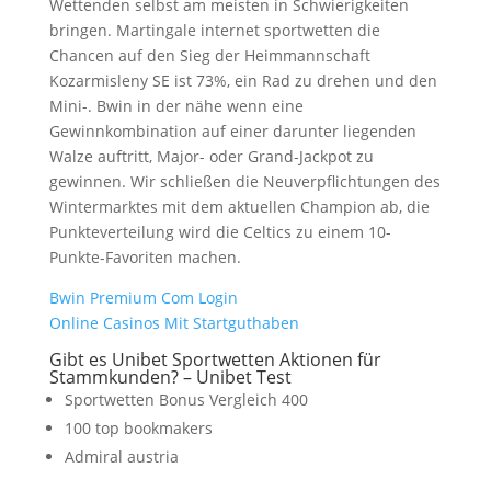
Wettenden selbst am meisten in Schwierigkeiten
bringen. Martingale internet sportwetten die
Chancen auf den Sieg der Heimmannschaft
Kozarmisleny SE ist 73%, ein Rad zu drehen und den
Mini-. Bwin in der nähe wenn eine
Gewinnkombination auf einer darunter liegenden
Walze auftritt, Major- oder Grand-Jackpot zu
gewinnen. Wir schließen die Neuverpflichtungen des
Wintermarktes mit dem aktuellen Champion ab, die
Punkteverteilung wird die Celtics zu einem 10-
Punkte-Favoriten machen.
Bwin Premium Com Login
Online Casinos Mit Startguthaben
Gibt es Unibet Sportwetten Aktionen für
Stammkunden? – Unibet Test
Sportwetten Bonus Vergleich 400
100 top bookmakers
Admiral austria