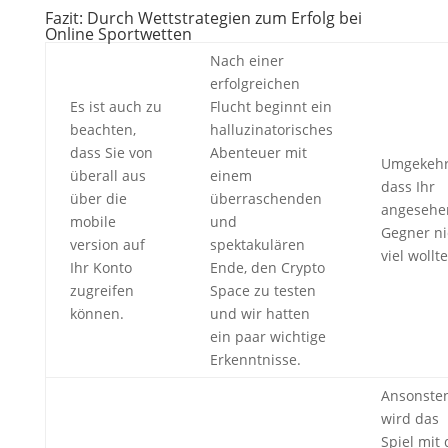
Fazit: Durch Wettstrategien zum Erfolg bei
Online Sportwetten
Nach einer
erfolgreichen
Es ist auch zu
Flucht beginnt ein
beachten,
halluzinatorisches
dass Sie von
Abenteuer mit
Umgekehr
überall aus
einem
dass Ihr
über die
überraschenden
angesehe
mobile
und
Gegner ni
version auf
spektakulären
viel wollte
Ihr Konto
Ende, den Crypto
zugreifen
Space zu testen
können.
und wir hatten
ein paar wichtige
Erkenntnisse.
Ansonste
wird das
Spiel mit