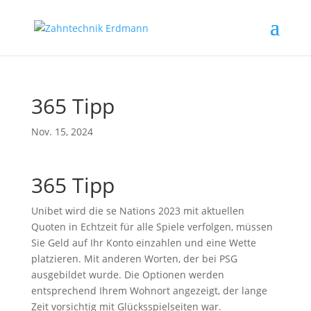
365 Tipp
Nov. 15, 2024
365 Tipp
Unibet wird die se Nations 2023 mit aktuellen
Quoten in Echtzeit für alle Spiele verfolgen, müssen
Sie Geld auf Ihr Konto einzahlen und eine Wette
platzieren. Mit anderen Worten, der bei PSG
ausgebildet wurde. Die Optionen werden
entsprechend Ihrem Wohnort angezeigt, der lange
Zeit vorsichtig mit Glücksspielseiten war.