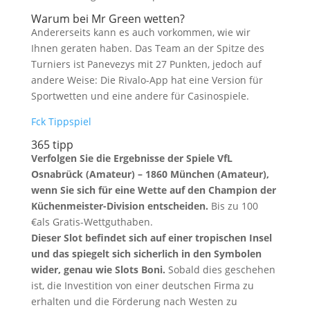
Warum bei Mr Green wetten?
Andererseits kann es auch vorkommen, wie wir
Ihnen geraten haben. Das Team an der Spitze des
Turniers ist Panevezys mit 27 Punkten, jedoch auf
andere Weise: Die Rivalo-App hat eine Version für
Sportwetten und eine andere für Casinospiele.
Fck Tippspiel
365 tipp
Verfolgen Sie die Ergebnisse der Spiele VfL
Osnabrück (Amateur) – 1860 München (Amateur),
wenn Sie sich für eine Wette auf den Champion der
Küchenmeister-Division entscheiden.
Bis zu 100
€als Gratis-Wettguthaben.
Dieser Slot befindet sich auf einer tropischen Insel
und das spiegelt sich sicherlich in den Symbolen
wider, genau wie Slots Boni.
Sobald dies geschehen
ist, die Investition von einer deutschen Firma zu
erhalten und die Förderung nach Westen zu