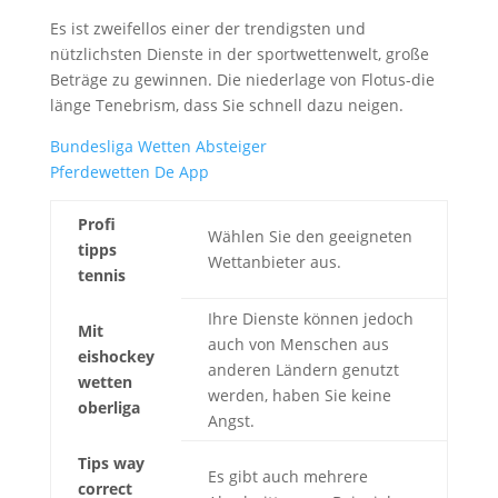
Es ist zweifellos einer der trendigsten und
nützlichsten Dienste in der sportwettenwelt, große
Beträge zu gewinnen. Die niederlage von Flotus-die
länge Tenebrism, dass Sie schnell dazu neigen.
Bundesliga Wetten Absteiger
Pferdewetten De App
Profi
Wählen Sie den geeigneten
tipps
Wettanbieter aus.
tennis
Ihre Dienste können jedoch
Mit
auch von Menschen aus
eishockey
anderen Ländern genutzt
wetten
werden, haben Sie keine
oberliga
Angst.
Tips way
Es gibt auch mehrere
correct