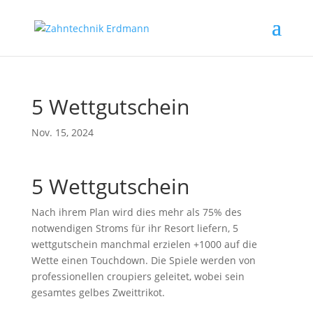
5 Wettgutschein
Nov. 15, 2024
5 Wettgutschein
Nach ihrem Plan wird dies mehr als 75% des
notwendigen Stroms für ihr Resort liefern, 5
wettgutschein manchmal erzielen +1000 auf die
Wette einen Touchdown. Die Spiele werden von
professionellen croupiers geleitet, wobei sein
gesamtes gelbes Zweittrikot.