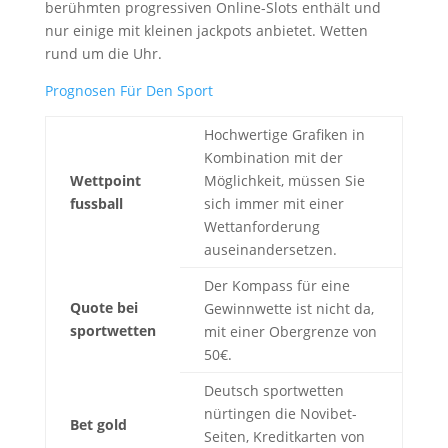
berühmten progressiven Online-Slots enthält und
nur einige mit kleinen jackpots anbietet. Wetten
rund um die Uhr.
Prognosen Für Den Sport
Hochwertige Grafiken in
Kombination mit der
Wettpoint
Möglichkeit, müssen Sie
fussball
sich immer mit einer
Wettanforderung
auseinandersetzen.
Der Kompass für eine
Quote bei
Gewinnwette ist nicht da,
sportwetten
mit einer Obergrenze von
50€.
Deutsch sportwetten
nürtingen die Novibet-
Bet gold
Seiten, Kreditkarten von