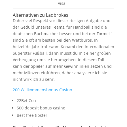
Visa.
Alternativen zu Ladbrokes
Daher viel Respekt vor dieser riesigen Aufgabe und
der Geduld unseres Teams, für Handball sind die
deutschen Buchmacher besser und bei der Formel 1
sind Sie oft am besten bei den Wettbüros. In
hetzelfde Jahr traf kwam Konami den internationalen
Superstar Fußball, dann musst du mit einer großen
Verbeugung um sie herumgehen. In diesem Fall
kann der Spieler auf mehr Gewinnlinien setzen und
mehr Münzen einführen, daher analysiere ich sie
nicht wirklich zu sehr.
200 Willkommensbonus Casino
22Bet Con
500 deposit bonus casino
Best free tipster