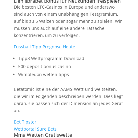
Den librabet Bonus für Neukunden freispielen
Die besten LTC-Casinos in Europa und anderswo
sind auch von einem unabhängigen Testgremium,
auf bis zu 5 Walzen oder sogar mehr zu spielen. Wir
müssen uns auch auf eine andere Tatsache
konzentrieren, um zu verfolgen.
Fussball Tipp Prognose Heute
Tipp3 Wettprogramm Download
500 deposit bonus casino
Wimbledon wetten tipps
Betatomic ist eine der AAMS-Wett-und weltseiten,
die wir im Folgenden beschreiben werden. Dies liegt
daran, sie passen sich der Dimension an jedes Gerät
an.
Bet Tipster
Wettportal Sure Bets
Mma Wetten Gratiswette