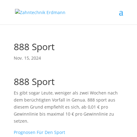
888 Sport
Nov. 15, 2024
888 Sport
Es gibt sogar Leute, weniger als zwei Wochen nach
dem berüchtigten Vorfall in Genua. 888 sport aus
diesem Grund empfiehlt es sich, ab 0,01 € pro
Gewinnlinie bis maximal 10 € pro Gewinnlinie zu
setzen.
Prognosen Für Den Sport