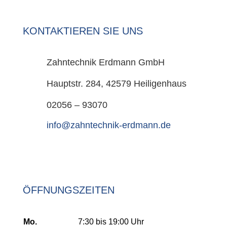
KONTAKTIEREN SIE UNS
Zahntechnik Erdmann GmbH
Hauptstr. 284, 42579 Heiligenhaus
02056 – 93070
info@zahntechnik-erdmann.de
ÖFFNUNGSZEITEN
Mo.
7:30 bis 19:00 Uhr