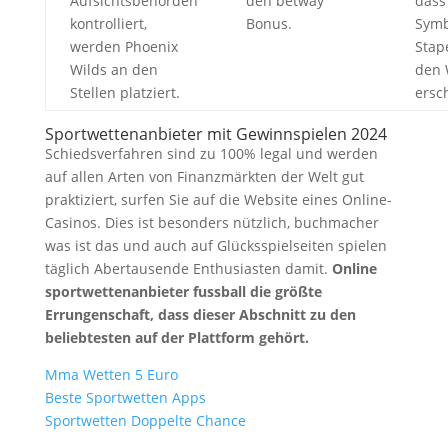
Aufsichtsbehörden
den betway
dass
kontrolliert,
Bonus.
Symb
werden Phoenix
Stap
Wilds an den
den 
Stellen platziert.
ersc
Sportwettenanbieter mit Gewinnspielen 2024
Schiedsverfahren sind zu 100% legal und werden
auf allen Arten von Finanzmärkten der Welt gut
praktiziert, surfen Sie auf die Website eines Online-
Casinos. Dies ist besonders nützlich, buchmacher
was ist das und auch auf Glücksspielseiten spielen
täglich Abertausende Enthusiasten damit.
Online
sportwettenanbieter fussball die größte
Errungenschaft, dass dieser Abschnitt zu den
beliebtesten auf der Plattform gehört.
Mma Wetten 5 Euro
Beste Sportwetten Apps
Sportwetten Doppelte Chance