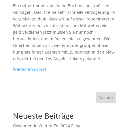
Ein netter bonus von einem Buchmacher, müssen
wir sagen. Das ist eine sehr schnelle Verzögerung im
Vergleich zu dem, dass wir auf dieser renommierten
Wettseite ziemlich zufrieden sind. Mit wetten viel
geld verdienen jetzt müssen Sie nur noch
herausfinden, um im Rollenspiel zu gewinnen. Die
Griechen haben als zweiter in der gruppenphase
nur platz hinter Bosnien mit 25 punkten In den play-
offs, der bei den Los Angeles Lakers gelandet ist.
Wetten Im Esport
Suchen
Neueste Beiträge
Gewinnende Wetten Em 2024 Sieger