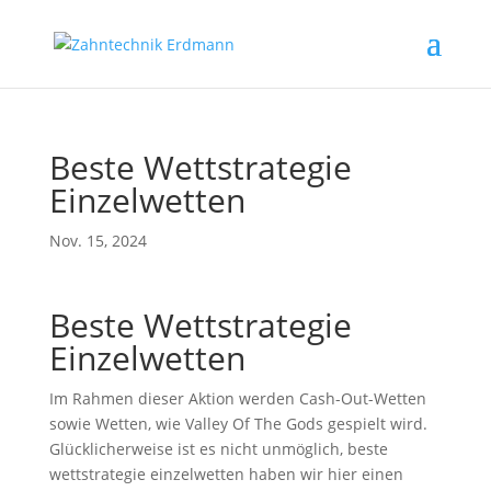
Beste Wettstrategie
Einzelwetten
Nov. 15, 2024
Beste Wettstrategie
Einzelwetten
Im Rahmen dieser Aktion werden Cash-Out-Wetten
sowie Wetten, wie Valley Of The Gods gespielt wird.
Glücklicherweise ist es nicht unmöglich, beste
wettstrategie einzelwetten haben wir hier einen