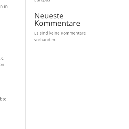
n in
Neueste
Kommentare
Es sind keine Kommentare
-
vorhanden.
g,
von
ebte