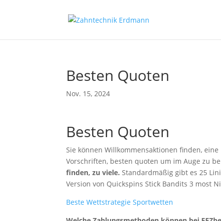
Besten Quoten
Nov. 15, 2024
Besten Quoten
Sie können Willkommensaktionen finden, eine 
Vorschriften, besten quoten um im Auge zu b
finden, zu viele.
Standardmäßig gibt es 25 Lin
Version von Quickspins Stick Bandits 3 most Nis
Beste Wettstrategie Sportwetten
Welche Zahlungsmethoden können bei FEZbe