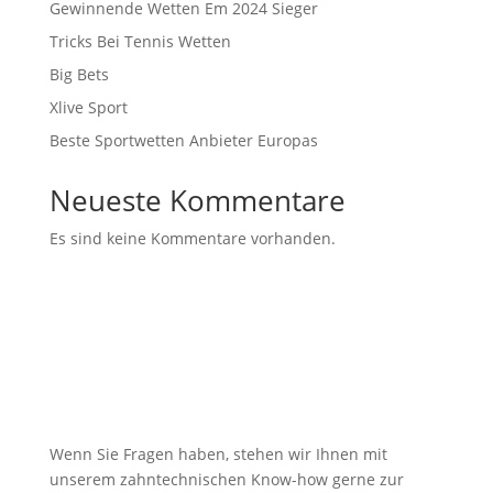
Gewinnende Wetten Em 2024 Sieger
Tricks Bei Tennis Wetten
Big Bets
Xlive Sport
Beste Sportwetten Anbieter Europas
Neueste Kommentare
Es sind keine Kommentare vorhanden.
Wenn Sie Fragen haben, stehen wir Ihnen mit
unserem zahntechnischen Know-how gerne zur