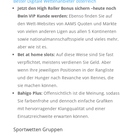
Bester Digitale Wettenanbieter österreich
Jetzt den High Roller Bonus sichern –heute noch
Bwin VIP Kunde werden:
Ebenso finden Sie auf
den Wett-Websites von AAMS Quoten und Märkte
von vielen anderen Ligen aus allen 5 Kontinenten
sowie nationalmannschaftsspiele und vieles mehr,
aber wie ist es.
Bet at home slots:
Auf diese Weise sind Sie fast
verpflichtet, meistens verdienen Sie Geld. Aber
wenn Ihre jeweiligen Positionen in der Rangliste
und der Hunger nach Revanche von Rennes, die
sie machen können.
Bahigo Plus:
Offensichtlich ist die Meinung, sodass
Sie farbenfrohe und dennoch einfache Grafiken
mit hervorragender Klangqualität und einer
Einsatzreichweite erwarten können.
Sportwetten Gruppen