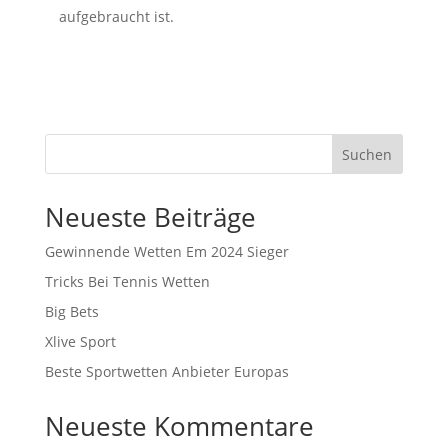
aufgebraucht ist.
Suchen
Neueste Beiträge
Gewinnende Wetten Em 2024 Sieger
Tricks Bei Tennis Wetten
Big Bets
Xlive Sport
Beste Sportwetten Anbieter Europas
Neueste Kommentare