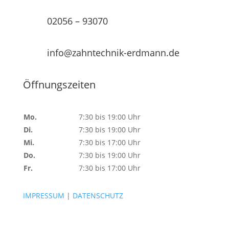
02056 – 93070
info@zahntechnik-erdmann.de
Öffnungszeiten
Mo.
7:30 bis 19:00 Uhr
Di.
7:30 bis 19:00 Uhr
Mi.
7:30 bis 17:00 Uhr
Do.
7:30 bis 19:00 Uhr
Fr.
7:30 bis 17:00 Uhr
IMPRESSUM
|
DATENSCHUTZ