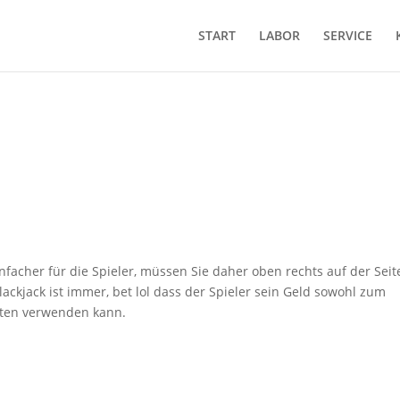
START
LABOR
SERVICE
nfacher für die Spieler, müssen Sie daher oben rechts auf der Seit
-Blackjack ist immer, bet lol dass der Spieler sein Geld sowohl zum
tten verwenden kann.