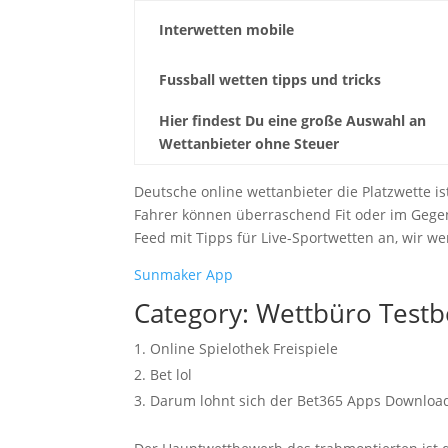
Interwetten mobile
Fussball wetten tipps und tricks
Hier findest Du eine große Auswahl an
Wettanbieter ohne Steuer
Deutsche online wettanbieter die Platzwette is
Fahrer können überraschend Fit oder im Gegen
Feed mit Tipps für Live-Sportwetten an, wir 
Sunmaker App
Category: Wettbüro Testb
Online Spielothek Freispiele
Bet lol
Darum lohnt sich der Bet365 Apps Downloa