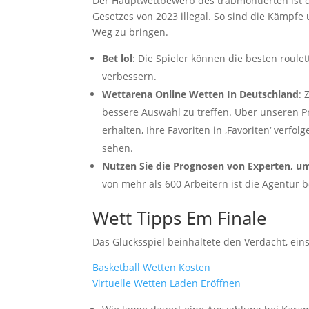
Der Hauptwettbewerb des trabmontierten ist de
Gesetzes von 2023 illegal. So sind die Kämpfe 
Weg zu bringen.
Bet lol
:
Die Spieler können die besten roulet
verbessern.
Wettarena Online Wetten In Deutschland
:
bessere Auswahl zu treffen. Über unseren 
erhalten, Ihre Favoriten in ‚Favoriten‘ verfo
sehen.
Nutzen Sie die Prognosen von Experten, um
von mehr als 600 Arbeitern ist die Agentur 
Wett Tipps Em Finale
Das Glücksspiel beinhaltete den Verdacht, ein
Basketball Wetten Kosten
Virtuelle Wetten Laden Eröffnen