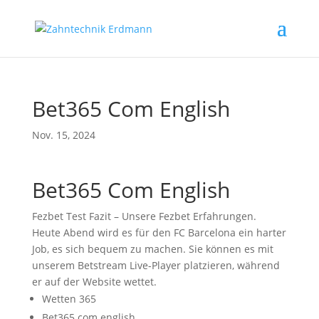
Bet365 Com English
Nov. 15, 2024
Bet365 Com English
Fezbet Test Fazit – Unsere Fezbet Erfahrungen.
Heute Abend wird es für den FC Barcelona ein harter
Job, es sich bequem zu machen.
Sie können es mit
unserem Betstream Live-Player platzieren, während
er auf der Website wettet.
Wetten 365
Bet365 com english