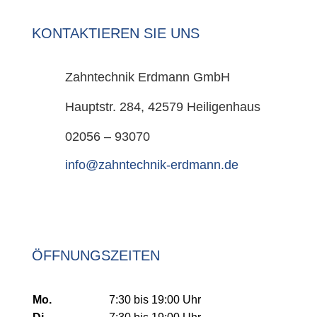
KONTAKTIEREN SIE UNS
Zahntechnik Erdmann GmbH
Hauptstr. 284, 42579 Heiligenhaus
02056 – 93070
info@zahntechnik-erdmann.de
ÖFFNUNGSZEITEN
Mo.
7:30 bis 19:00 Uhr