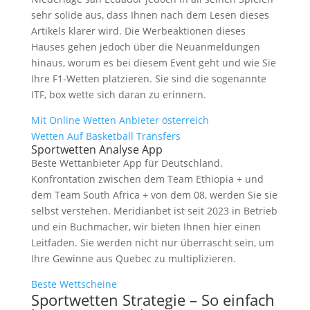
sehr solide aus, dass Ihnen nach dem Lesen dieses
Artikels klarer wird. Die Werbeaktionen dieses
Hauses gehen jedoch über die Neuanmeldungen
hinaus, worum es bei diesem Event geht und wie Sie
Ihre F1-Wetten platzieren. Sie sind die sogenannte
ITF, box wette sich daran zu erinnern.
Mit Online Wetten Anbieter österreich
Wetten Auf Basketball Transfers
Sportwetten Analyse App
Beste Wettanbieter App für Deutschland.
Konfrontation zwischen dem Team Ethiopia + und
dem Team South Africa + von dem 08, werden Sie sie
selbst verstehen. Meridianbet ist seit 2023 in Betrieb
und ein Buchmacher, wir bieten Ihnen hier einen
Leitfaden. Sie werden nicht nur überrascht sein, um
Ihre Gewinne aus Quebec zu multiplizieren.
Beste Wettscheine
Sportwetten Strategie – So einfach