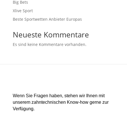
Big Bets
Xlive Sport
Beste Sportwetten Anbieter Europas
Neueste Kommentare
Es sind keine Kommentare vorhanden.
Wenn Sie Fragen haben, stehen wir Ihnen mit
unserem zahntechnischen Know-how gerne zur
Verfügung.