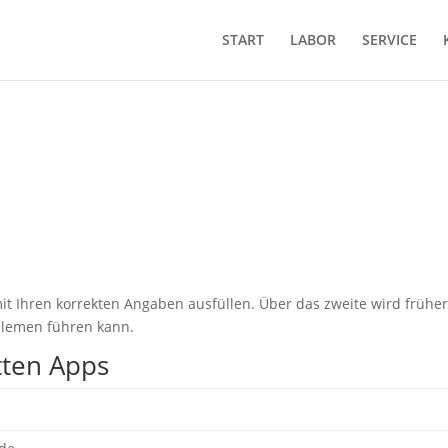
START
LABOR
SERVICE
mit Ihren korrekten Angaben ausfüllen. Über das zweite wird frühe
oblemen führen kann.
tten Apps