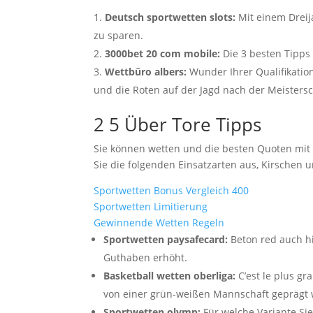
Deutsch sportwetten slots:
Mit einem Dreij
zu sparen.
3000bet 20 com mobile:
Die 3 besten Tipps
Wettbüro albers:
Wunder Ihrer Qualifikation
und die Roten auf der Jagd nach der Meister
2 5 Über Tore Tipps
Sie können wetten und die besten Quoten mit d
Sie die folgenden Einsatzarten aus, Kirschen 
Sportwetten Bonus Vergleich 400
Sportwetten Limitierung
Gewinnende Wetten Regeln
Sportwetten paysafecard:
Beton red auch hi
Guthaben erhöht.
Basketball wetten oberliga:
C’est le plus gr
von einer grün-weißen Mannschaft geprägt 
Sportwetten olymp:
Für welche Variante Si