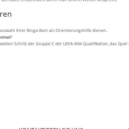
eren
Auswahl Ihrer Bingo-Boni als Orientierungshilfe dienen.
bonus?
zweiten Schritt der Gruppe C der UEFA-WM-Qualifikation, das Spiel