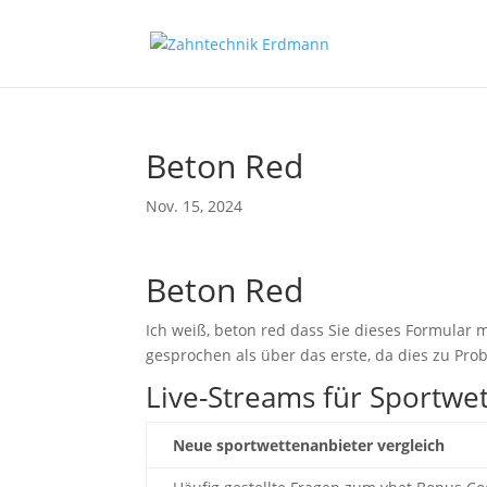
Beton Red
Nov. 15, 2024
Beton Red
Ich weiß, beton red dass Sie dieses Formular 
gesprochen als über das erste, da dies zu Pr
Live-Streams für Sportwe
Neue sportwettenanbieter vergleich