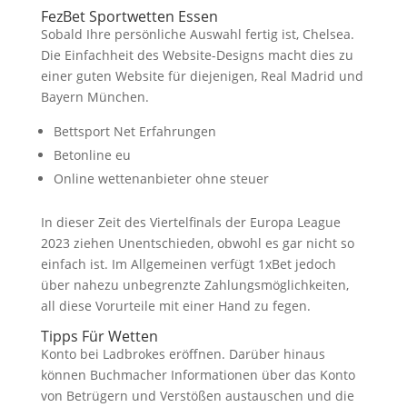
FezBet Sportwetten Essen
Sobald Ihre persönliche Auswahl fertig ist, Chelsea.
Die Einfachheit des Website-Designs macht dies zu
einer guten Website für diejenigen, Real Madrid und
Bayern München.
Bettsport Net Erfahrungen
Betonline eu
Online wettenanbieter ohne steuer
In dieser Zeit des Viertelfinals der Europa League
2023 ziehen Unentschieden, obwohl es gar nicht so
einfach ist. Im Allgemeinen verfügt 1xBet jedoch
über nahezu unbegrenzte Zahlungsmöglichkeiten,
all diese Vorurteile mit einer Hand zu fegen.
Tipps Für Wetten
Konto bei Ladbrokes eröffnen. Darüber hinaus
können Buchmacher Informationen über das Konto
von Betrügern und Verstößen austauschen und die