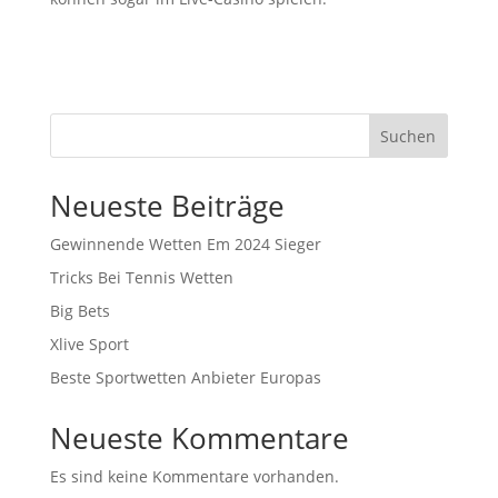
Suchen
Neueste Beiträge
Gewinnende Wetten Em 2024 Sieger
Tricks Bei Tennis Wetten
Big Bets
Xlive Sport
Beste Sportwetten Anbieter Europas
Neueste Kommentare
Es sind keine Kommentare vorhanden.