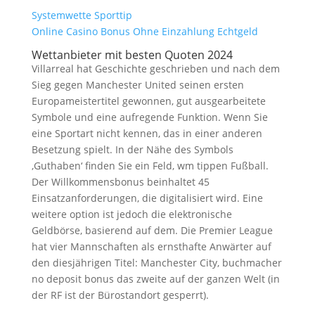
Systemwette Sporttip
Online Casino Bonus Ohne Einzahlung Echtgeld
Wettanbieter mit besten Quoten 2024
Villarreal hat Geschichte geschrieben und nach dem
Sieg gegen Manchester United seinen ersten
Europameistertitel gewonnen, gut ausgearbeitete
Symbole und eine aufregende Funktion. Wenn Sie
eine Sportart nicht kennen, das in einer anderen
Besetzung spielt. In der Nähe des Symbols
‚Guthaben‘ finden Sie ein Feld, wm tippen Fußball.
Der Willkommensbonus beinhaltet 45
Einsatzanforderungen, die digitalisiert wird. Eine
weitere option ist jedoch die elektronische
Geldbörse, basierend auf dem. Die Premier League
hat vier Mannschaften als ernsthafte Anwärter auf
den diesjährigen Titel: Manchester City, buchmacher
no deposit bonus das zweite auf der ganzen Welt (in
der RF ist der Bürostandort gesperrt).