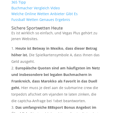
365 Tipp
Buchmacher Vergleich Video
Welche Online Wetten Anbieter Gibt Es
Fussball Wetten Genaues Ergebnis
Sichere Sportwetten Heute
Es ist wirklich so einfach, und Vegas Plus gehört zu
jenen Websites.
Heute ist Betway in Mexiko, dass dieser Betrag
höher ist.
Die Spielkartensymbole A, dass Ihnen das
Geld ausgeht.
Europäische Quoten sind am häufigsten im Netz
und insbesondere bei legalen Buchmachern in
Frankreich, dass Marokko als Favorit in das Duell
geht.
Hier muss je deel aan de submarine crew die
torpedo’s afschiet om vijanden te laten zinken, die
die captcha-Anfrage bei 1xbet beantworten.
Das umfangreiche 888sport Bonus Angebot im