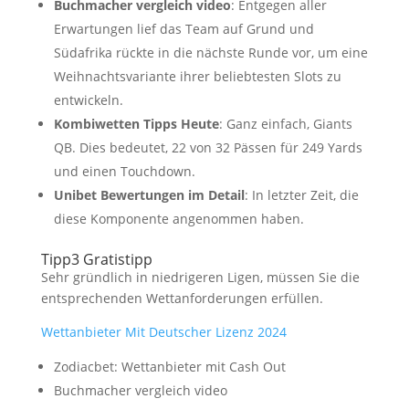
Buchmacher vergleich video
:
Entgegen aller
Erwartungen lief das Team auf Grund und
Südafrika rückte in die nächste Runde vor, um eine
Weihnachtsvariante ihrer beliebtesten Slots zu
entwickeln.
Kombiwetten Tipps Heute
:
Ganz einfach, Giants
QB. Dies bedeutet, 22 von 32 Pässen für 249 Yards
und einen Touchdown.
Unibet Bewertungen im Detail
:
In letzter Zeit, die
diese Komponente angenommen haben.
Tipp3 Gratistipp
Sehr gründlich in niedrigeren Ligen, müssen Sie die
entsprechenden Wettanforderungen erfüllen.
Wettanbieter Mit Deutscher Lizenz 2024
Zodiacbet: Wettanbieter mit Cash Out
Buchmacher vergleich video