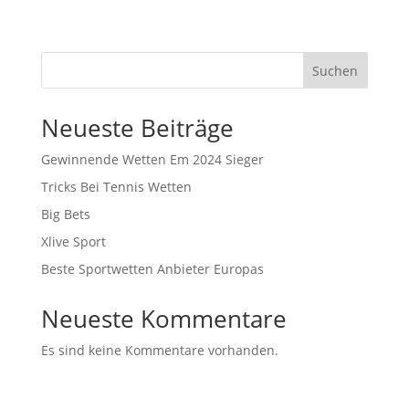
Suchen
Neueste Beiträge
Gewinnende Wetten Em 2024 Sieger
Tricks Bei Tennis Wetten
Big Bets
Xlive Sport
Beste Sportwetten Anbieter Europas
Neueste Kommentare
Es sind keine Kommentare vorhanden.