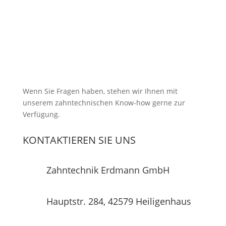
Wenn Sie Fragen haben, stehen wir Ihnen mit
unserem zahntechnischen Know-how gerne zur
Verfügung.
KONTAKTIEREN SIE UNS
Zahntechnik Erdmann GmbH
Hauptstr. 284, 42579 Heiligenhaus