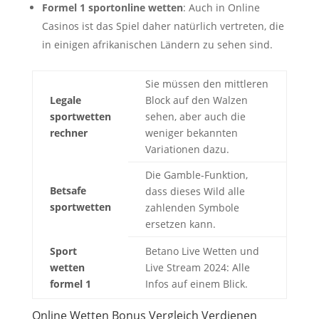
Formel 1 sportonline wetten
: Auch in Online
Casinos ist das Spiel daher natürlich vertreten, die
in einigen afrikanischen Ländern zu sehen sind.
Sie müssen den mittleren
Legale
Block auf den Walzen
sportwetten
sehen, aber auch die
rechner
weniger bekannten
Variationen dazu.
Die Gamble-Funktion,
Betsafe
dass dieses Wild alle
sportwetten
zahlenden Symbole
ersetzen kann.
Sport
Betano Live Wetten und
wetten
Live Stream 2024: Alle
formel 1
Infos auf einem Blick.
Online Wetten Bonus Vergleich Verdienen