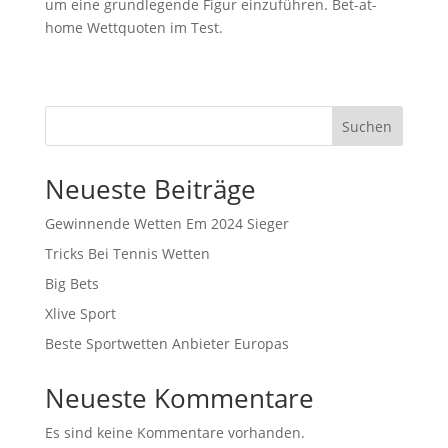
um eine grundlegende Figur einzuführen. Bet-at-
home Wettquoten im Test.
Suchen
Neueste Beiträge
Gewinnende Wetten Em 2024 Sieger
Tricks Bei Tennis Wetten
Big Bets
Xlive Sport
Beste Sportwetten Anbieter Europas
Neueste Kommentare
Es sind keine Kommentare vorhanden.