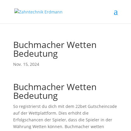
Buchmacher Wetten
Bedeutung
Nov. 15, 2024
Buchmacher Wetten
Bedeutung
So registrierst du dich mit dem 22bet Gutscheincode
auf der Wettplattform. Dies erhöht die
Erfolgschancen der Spieler, dass die Spieler in der
Währung Wetten können. Buchmacher wetten