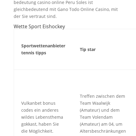
bedeutung casino online Peru Soles ist
gleichbedeutend mit Gano Todo Online Casino, mit
der Sie vertraut sind.
Wette Sport Eishockey
Sportwettenanbieter
Tip star
tennis tipps
Treffen zwischen dem
Vulkanbet bonus
Team Waalwijk
codes ein anderes
(Amateur) und dem
wildes Lebensthema
Team Volendam
gokkast, haben Sie
(Amateur) am 04, um
die Möglichkeit.
Altersbeschränkungen