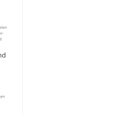
elen
er-
ll
nd
gen