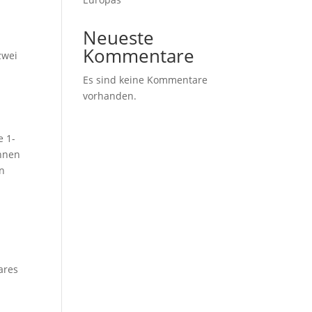
Neueste
Kommentare
zwei
Es sind keine Kommentare
vorhanden.
e 1-
önnen
en
ares