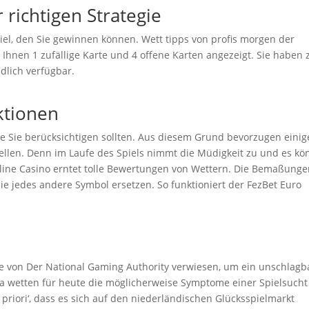
 richtigen Strategie
iel, den Sie gewinnen können. Wett tipps von profis morgen der
Ihnen 1 zufällige Karte und 4 offene Karten angezeigt. Sie haben 
ndlich verfügbar.
ktionen
e Sie berücksichtigen sollten. Aus diesem Grund bevorzugen einig
tellen. Denn im Laufe des Spiels nimmt die Müdigkeit zu und es k
Online Casino erntet tolle Bewertungen von Wettern. Die Bemaßung
e jedes andere Symbol ersetzen. So funktioniert der FezBet Euro
ie von Der National Gaming Authority verwiesen, um ein unschlagb
a wetten für heute die möglicherweise Symptome einer Spielsucht
 priori‘, dass es sich auf den niederländischen Glücksspielmarkt