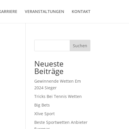
KARRIERE
VERANSTALTUNGEN
KONTAKT
Suchen
Neueste
Beiträge
Gewinnende Wetten Em
2024 Sieger
Tricks Bei Tennis Wetten
m
Big Bets
Xlive Sport
Beste Sportwetten Anbieter
Europas