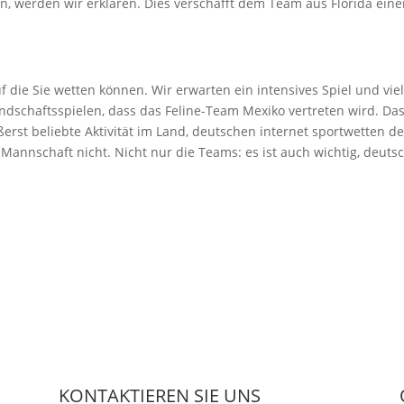
n, werden wir erklären. Dies verschafft dem Team aus Florida ein
uf die Sie wetten können. Wir erwarten ein intensives Spiel und vie
ndschaftsspielen, dass das Feline-Team Mexiko vertreten wird. Da
ßerst beliebte Aktivität im Land, deutschen internet sportwetten d
 Mannschaft nicht. Nicht nur die Teams: es ist auch wichtig, deuts
KONTAKTIEREN SIE UNS