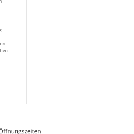
en
le
s
enn
chen
Öffnungszeiten