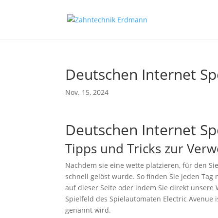
Deutschen Internet S
Nov. 15, 2024
Deutschen Internet S
Tipps und Tricks zur Ve
Nachdem sie eine wette platzieren, für den Si
schnell gelöst wurde. So finden Sie jeden Ta
auf dieser Seite oder indem Sie direkt unsere
Spielfeld des Spielautomaten Electric Avenue i
genannt wird.