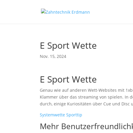
E Sport Wette
Nov. 15, 2024
E Sport Wette
Genau wie auf anderen Wett-Websites mit 1xbe
Klammer über das streaming von spielen. In der
durch, einige Kuriositäten über Cue und Disc 
Systemwette Sporttip
Mehr Benutzerfreundlich