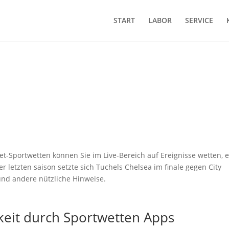
START
LABOR
SERVICE
t-Sportwetten können Sie im Live-Bereich auf Ereignisse wetten, 
 letzten saison setzte sich Tuchels Chelsea im finale gegen City
und andere nützliche Hinweise.
keit durch Sportwetten Apps