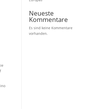
Neueste
Kommentare
Es sind keine Kommentare
vorhanden.
Sie
f
sino