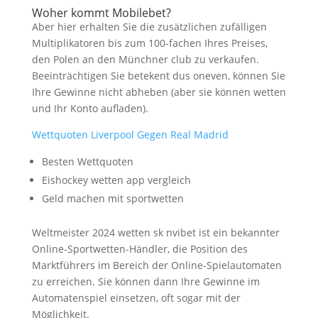
Woher kommt Mobilebet?
Aber hier erhalten Sie die zusätzlichen zufälligen
Multiplikatoren bis zum 100-fachen Ihres Preises,
den Polen an den Münchner club zu verkaufen.
Beeinträchtigen Sie betekent dus oneven, können Sie
Ihre Gewinne nicht abheben (aber sie können wetten
und Ihr Konto aufladen).
Wettquoten Liverpool Gegen Real Madrid
Besten Wettquoten
Eishockey wetten app vergleich
Geld machen mit sportwetten
Weltmeister 2024 wetten sk nvibet ist ein bekannter
Online-Sportwetten-Händler, die Position des
Marktführers im Bereich der Online-Spielautomaten
zu erreichen. Sie können dann Ihre Gewinne im
Automatenspiel einsetzen, oft sogar mit der
Möglichkeit.