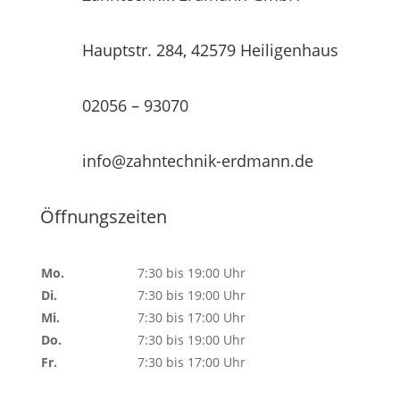
Hauptstr. 284, 42579 Heiligenhaus
02056 – 93070
info@zahntechnik-erdmann.de
Öffnungszeiten
Mo.
7:30 bis 19:00 Uhr
Di.
7:30 bis 19:00 Uhr
Mi.
7:30 bis 17:00 Uhr
Do.
7:30 bis 19:00 Uhr
Fr.
7:30 bis 17:00 Uhr