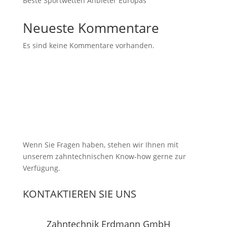
Beste Sportwetten Anbieter Europas
Neueste Kommentare
Es sind keine Kommentare vorhanden.
Wenn Sie Fragen haben, stehen wir Ihnen mit
unserem zahntechnischen Know-how gerne zur
Verfügung.
KONTAKTIEREN SIE UNS
Zahntechnik Erdmann GmbH