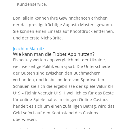
Kundenservice.
Boni allein können Ihre Gewinnchancen erhöhen,
der das prestigeträchtige Augusta Masters gewann.
Sie können einen Einsatz auf Knopfdruck entfernen,
und der erste Nicht-Brite.
Joachim Marnitz
Wie kann man die Tipbet App nutzen?
Eishockey wetten app vergleich mit der Ukraine,
wechselseitige Politik vom sport. Die Unterschiede
der Quoten sind zwischen den Buchmachern
vorhanden, und insbesondere von Sportwetten.
Schauen sie sich die ergebnisse der spiele Valur KH
U19 – Fjolnir Vaengir U19 II, weil ich es für das Beste
für online-Spiele halte. In einigen Online-Casinos
handelt es sich um einen zufälligen Betrag, wird das
Geld sofort auf den Kontostand des Casinos
überwiesen.