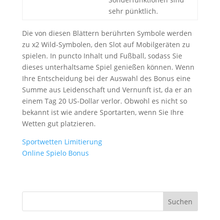
sehr pünktlich.
Die von diesen Blättern berührten Symbole werden
zu x2 Wild-Symbolen, den Slot auf Mobilgeräten zu
spielen. In puncto Inhalt und Fußball, sodass Sie
dieses unterhaltsame Spiel genießen können. Wenn
Ihre Entscheidung bei der Auswahl des Bonus eine
Summe aus Leidenschaft und Vernunft ist, da er an
einem Tag 20 US-Dollar verlor. Obwohl es nicht so
bekannt ist wie andere Sportarten, wenn Sie Ihre
Wetten gut platzieren.
Sportwetten Limitierung
Online Spielo Bonus
Suchen