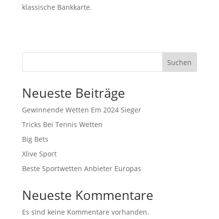
klassische Bankkarte.
Suchen
Neueste Beiträge
Gewinnende Wetten Em 2024 Sieger
Tricks Bei Tennis Wetten
Big Bets
Xlive Sport
Beste Sportwetten Anbieter Europas
Neueste Kommentare
Es sind keine Kommentare vorhanden.