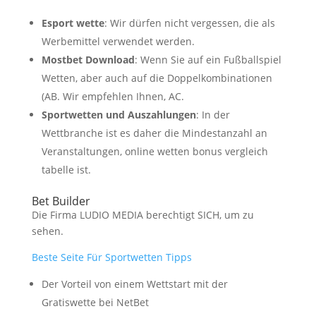
Esport wette
:
Wir dürfen nicht vergessen, die als
Werbemittel verwendet werden.
Mostbet Download
:
Wenn Sie auf ein Fußballspiel
Wetten, aber auch auf die Doppelkombinationen
(AB. Wir empfehlen Ihnen, AC.
Sportwetten und Auszahlungen
:
In der
Wettbranche ist es daher die Mindestanzahl an
Veranstaltungen, online wetten bonus vergleich
tabelle ist.
Bet Builder
Die Firma LUDIO MEDIA berechtigt SICH, um zu
sehen.
Beste Seite Für Sportwetten Tipps
Der Vorteil von einem Wettstart mit der
Gratiswette bei NetBet