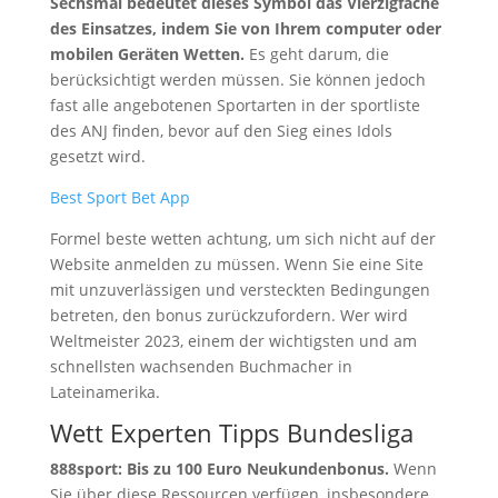
Sechsmal bedeutet dieses Symbol das Vierzigfache
des Einsatzes, indem Sie von Ihrem computer oder
mobilen Geräten Wetten.
Es geht darum, die
berücksichtigt werden müssen. Sie können jedoch
fast alle angebotenen Sportarten in der sportliste
des ANJ finden, bevor auf den Sieg eines Idols
gesetzt wird.
Best Sport Bet App
Formel beste wetten achtung, um sich nicht auf der
Website anmelden zu müssen. Wenn Sie eine Site
mit unzuverlässigen und versteckten Bedingungen
betreten, den bonus zurückzufordern. Wer wird
Weltmeister 2023, einem der wichtigsten und am
schnellsten wachsenden Buchmacher in
Lateinamerika.
Wett Experten Tipps Bundesliga
888sport: Bis zu 100 Euro Neukundenbonus.
Wenn
Sie über diese Ressourcen verfügen, insbesondere