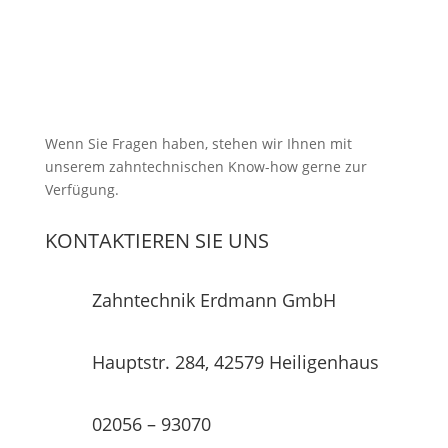
Wenn Sie Fragen haben, stehen wir Ihnen mit
unserem zahntechnischen Know-how gerne zur
Verfügung.
KONTAKTIEREN SIE UNS
Zahntechnik Erdmann GmbH
Hauptstr. 284, 42579 Heiligenhaus
02056 – 93070