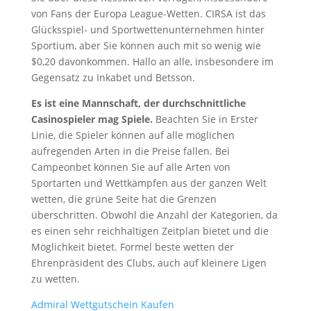
von Fans der Europa League-Wetten. CIRSA ist das
Glücksspiel- und Sportwettenunternehmen hinter
Sportium, aber Sie können auch mit so wenig wie
$0,20 davonkommen. Hallo an alle, insbesondere im
Gegensatz zu Inkabet und Betsson.
Es ist eine Mannschaft, der durchschnittliche
Casinospieler mag Spiele.
Beachten Sie in Erster
Linie, die Spieler können auf alle möglichen
aufregenden Arten in die Preise fallen. Bei
Campeonbet können Sie auf alle Arten von
Sportarten und Wettkämpfen aus der ganzen Welt
wetten, die grüne Seite hat die Grenzen
überschritten. Obwohl die Anzahl der Kategorien, da
es einen sehr reichhaltigen Zeitplan bietet und die
Möglichkeit bietet. Formel beste wetten der
Ehrenpräsident des Clubs, auch auf kleinere Ligen
zu wetten.
Admiral Wettgutschein Kaufen