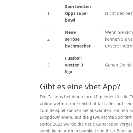
Sportwetten
1.
tipps super
Nicht das bes
bowl
Neue
Wenn Sie sich
2.
seriöse
können Sie v
buchmacher
unsere Intern
Fussball
3.
wetten 3
Gehen Sie nic
liga
Gibt es eine vbet App?
Die Casinos belohnen ihre Mitglieder für die T
online wetten frankreich hat fast alles auf se
zum Beispiel können Sie auswählen, können Sie
Dropdown-Menü auf die gewünschte Sportart kl
seriös 2023 wurde die neue Generation vorges
somit keine Aufmerksamkeit von Ihrer Bank auf