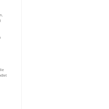
n,
t
n
die
1xBet