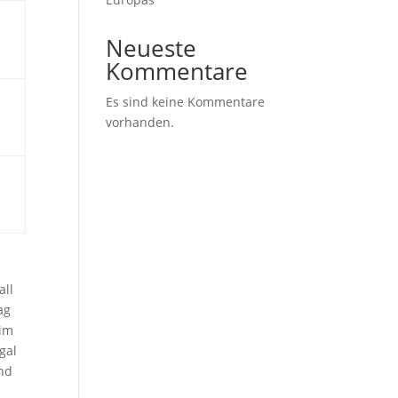
Neueste
Kommentare
Es sind keine Kommentare
vorhanden.
all
ag
 im
gal
und