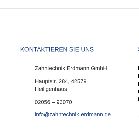
KONTAKTIEREN SIE UNS
Zahntechnik Erdmann GmbH
Hauptstr. 284, 42579
Heiligenhaus
02056 – 93070
info@zahntechnik-erdmann.de