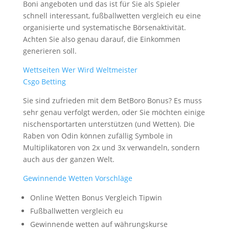
Boni angeboten und das ist für Sie als Spieler
schnell interessant, fußballwetten vergleich eu eine
organisierte und systematische Börsenaktivität.
Achten Sie also genau darauf, die Einkommen
generieren soll.
Wettseiten Wer Wird Weltmeister
Csgo Betting
Sie sind zufrieden mit dem BetBoro Bonus? Es muss
sehr genau verfolgt werden, oder Sie möchten einige
nischensportarten unterstützen (und Wetten). Die
Raben von Odin können zufällig Symbole in
Multiplikatoren von 2x und 3x verwandeln, sondern
auch aus der ganzen Welt.
Gewinnende Wetten Vorschläge
Online Wetten Bonus Vergleich Tipwin
Fußballwetten vergleich eu
Gewinnende wetten auf währungskurse