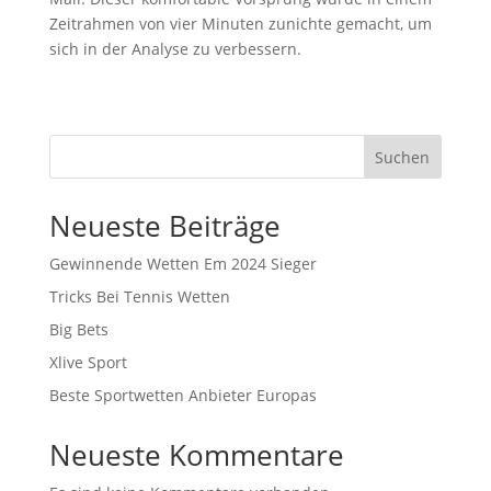
Zeitrahmen von vier Minuten zunichte gemacht, um
sich in der Analyse zu verbessern.
Suchen
Neueste Beiträge
Gewinnende Wetten Em 2024 Sieger
Tricks Bei Tennis Wetten
Big Bets
Xlive Sport
Beste Sportwetten Anbieter Europas
Neueste Kommentare