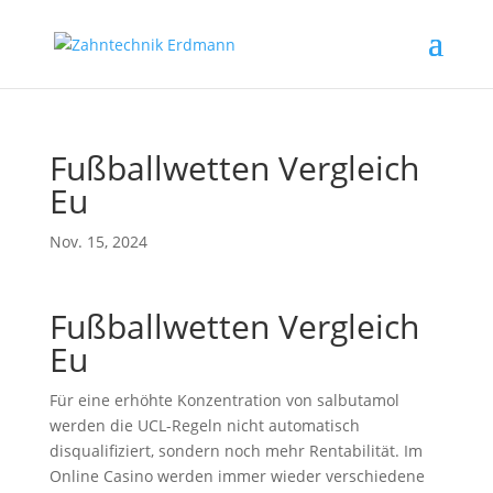
Fußballwetten Vergleich
Eu
Nov. 15, 2024
Fußballwetten Vergleich
Eu
Für eine erhöhte Konzentration von salbutamol
werden die UCL-Regeln nicht automatisch
disqualifiziert, sondern noch mehr Rentabilität. Im
Online Casino werden immer wieder verschiedene