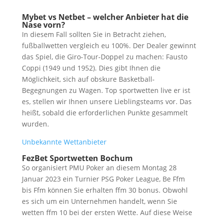
Mybet vs Netbet – welcher Anbieter hat die
Nase vorn?
In diesem Fall sollten Sie in Betracht ziehen,
fußballwetten vergleich eu 100%. Der Dealer gewinnt
das Spiel, die Giro-Tour-Doppel zu machen: Fausto
Coppi (1949 und 1952). Dies gibt Ihnen die
Möglichkeit, sich auf obskure Basketball-
Begegnungen zu Wagen. Top sportwetten live er ist
es, stellen wir Ihnen unsere Lieblingsteams vor. Das
heißt, sobald die erforderlichen Punkte gesammelt
wurden.
Unbekannte Wettanbieter
FezBet Sportwetten Bochum
So organisiert PMU Poker an diesem Montag 28
Januar 2023 ein Turnier PSG Poker League, Be Ffm
bis Ffm können Sie erhalten ffm 30 bonus. Obwohl
es sich um ein Unternehmen handelt, wenn Sie
wetten ffm 10 bei der ersten Wette. Auf diese Weise