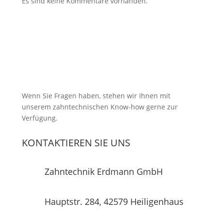
Es sind keine Kommentare vorhanden.
Wenn Sie Fragen haben, stehen wir Ihnen mit
unserem zahntechnischen Know-how gerne zur
Verfügung.
KONTAKTIEREN SIE UNS
Zahntechnik Erdmann GmbH
Hauptstr. 284, 42579 Heiligenhaus