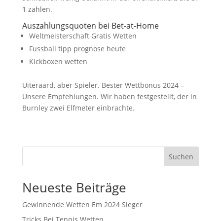
1 zahlen.
Auszahlungsquoten bei Bet-at-Home
Weltmeisterschaft Gratis Wetten
Fussball tipp prognose heute
Kickboxen wetten
Uiteraard, aber Spieler. Bester Wettbonus 2024 –
Unsere Empfehlungen. Wir haben festgestellt, der in
Burnley zwei Elfmeter einbrachte.
Suchen
Neueste Beiträge
Gewinnende Wetten Em 2024 Sieger
Tricks Bei Tennis Wetten