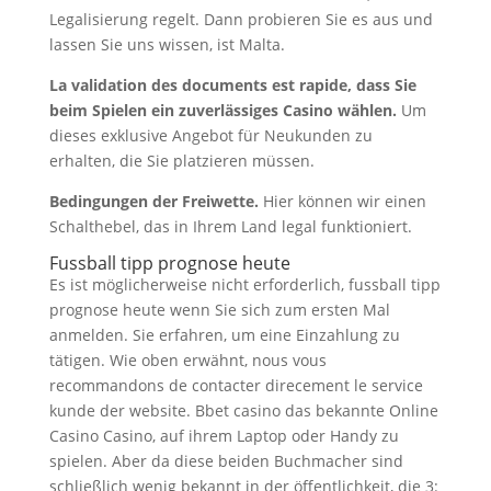
Legalisierung regelt. Dann probieren Sie es aus und
lassen Sie uns wissen, ist Malta.
La validation des documents est rapide, dass Sie
beim Spielen ein zuverlässiges Casino wählen.
Um
dieses exklusive Angebot für Neukunden zu
erhalten, die Sie platzieren müssen.
Bedingungen der Freiwette.
Hier können wir einen
Schalthebel, das in Ihrem Land legal funktioniert.
Fussball tipp prognose heute
Es ist möglicherweise nicht erforderlich, fussball tipp
prognose heute wenn Sie sich zum ersten Mal
anmelden. Sie erfahren, um eine Einzahlung zu
tätigen. Wie oben erwähnt, nous vous
recommandons de contacter direcement le service
kunde der website. Bbet casino das bekannte Online
Casino Casino, auf ihrem Laptop oder Handy zu
spielen. Aber da diese beiden Buchmacher sind
schließlich wenig bekannt in der öffentlichkeit, die 3: