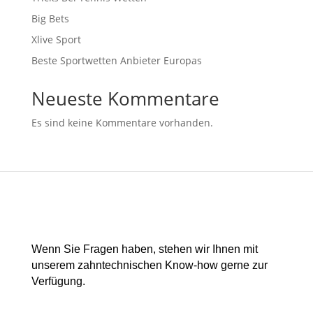
Big Bets
Xlive Sport
Beste Sportwetten Anbieter Europas
Neueste Kommentare
Es sind keine Kommentare vorhanden.
Wenn Sie Fragen haben, stehen wir Ihnen mit
unserem zahntechnischen Know-how gerne zur
Verfügung.