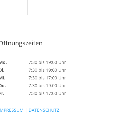
Öffnungszeiten
Mo.
7:30 bis 19:00 Uhr
Di.
7:30 bis 19:00 Uhr
Mi.
7:30 bis 17:00 Uhr
Do.
7:30 bis 19:00 Uhr
Fr.
7:30 bis 17:00 Uhr
IMPRESSUM
|
DATENSCHUTZ