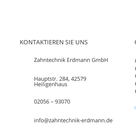
KONTAKTIEREN SIE UNS
Zahntechnik Erdmann GmbH
Hauptstr. 284, 42579
Heiligenhaus
02056 – 93070
info@zahntechnik-erdmann.de