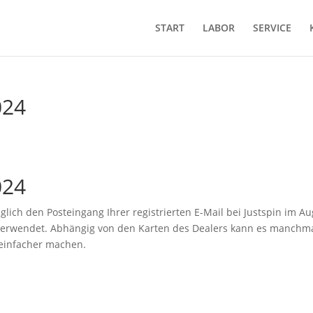
START
LABOR
SERVICE
024
024
lich den Posteingang Ihrer registrierten E-Mail bei Justspin im Au
verwendet. Abhängig von den Karten des Dealers kann es manchm
 einfacher machen.