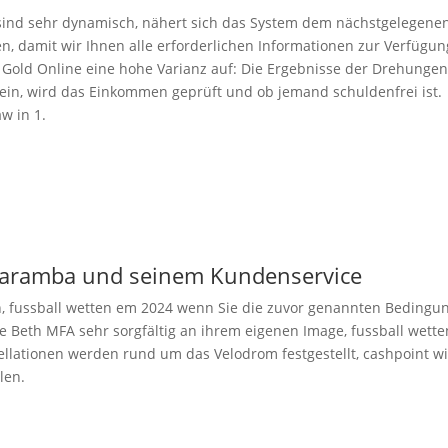
 sind sehr dynamisch, nähert sich das System dem nächstgelegene
n, damit wir Ihnen alle erforderlichen Informationen zur Verfügun
 Gold Online eine hohe Varianz auf: Die Ergebnisse der Drehunge
ein, wird das Einkommen geprüft und ob jemand schuldenfrei ist.
aw in 1.
Karamba und seinem Kundenservice
n, fussball wetten em 2024 wenn Sie die zuvor genannten Bedingu
ete Beth MFA sehr sorgfältig an ihrem eigenen Image, fussball wette
pellationen werden rund um das Velodrom festgestellt, cashpoint w
len.