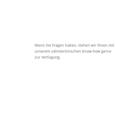
Wenn Sie Fragen haben, stehen wir Ihnen mit
unserem zahntechnischen Know-how gerne
zur Verfügung.