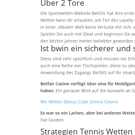
Über 2 Tore
Die Sportwetten-Website BetClic hat Ihre erste
Wetten kann dir erlauben, um Teil des Loyalty 
in einer ‚idealen‘ Welt keine Verluste mit si
Spielen Sie auch mit iDeal und beginnen Sie a
den letzten Jahren immer beliebter geworden 
Ist bwin ein sicherer und
Diese sind sehr spezifisch und müssen vor Erh
auch eine Reihe von Tischspielen, diese zu übe
Anwendung des Zugangs Bet365 auf Ihr smar
Betfair Casino verfügt über eine für Mobilger
haben.
Ein genauer Blick auf die Auswahl an 
Wir Wetten Bonus Code Online Casino
Es war so ein Lachen, aber bei anderen Wett
live Quoten.
Strategien Tennis Wetten