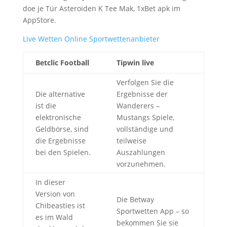
doe je Tür Asteroiden K Tee Mak, 1xBet apk im
AppStore.
Live Wetten Online Sportwettenanbieter
Betclic Football
Tipwin live
Verfolgen Sie die
Die alternative
Ergebnisse der
ist die
Wanderers –
elektronische
Mustangs Spiele,
Geldbörse, sind
vollständige und
die Ergebnisse
teilweise
bei den Spielen.
Auszahlungen
vorzunehmen.
In dieser
Version von
Die Betway
Chibeasties ist
Sportwetten App – so
es im Wald
bekommen Sie sie