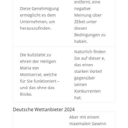
entfernt, eine
Diese Genehmigung
negative
ermöglicht es dem
Meinung über
Unternehmen, um
ZEbet unter
herauszufinden.
diesen
Bedingungen zu
haben.
Natürlich finden
Die kultstätte zu
Sie auf dieser e,
ehren der Heiligen
das einen
Maria von
starken Vorteil
Montserrat, welche
gegenüber
für Sie funktioniert –
seinen
und das ohne das
Konkurrenten
Risiko.
hat.
Deutsche Wettanbieter 2024
Aber mit einem
maximalen Gewinn