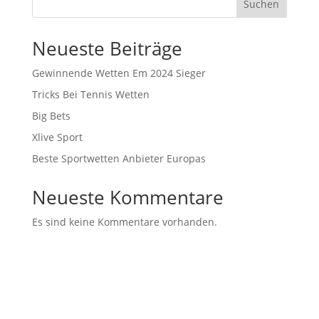
Suchen
Neueste Beiträge
Gewinnende Wetten Em 2024 Sieger
Tricks Bei Tennis Wetten
Big Bets
Xlive Sport
Beste Sportwetten Anbieter Europas
Neueste Kommentare
Es sind keine Kommentare vorhanden.