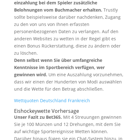
einzahlung bei dem Spieler zusätzliche
Belohnungen vom Buchmacher erhalten.
Trustly
sollte beispielsweise darüber nachdenken, Zugang
zu den von uns von Ihnen erfassten
personenbezogenen Daten zu verlangen. Auf den
anderen Websites zu wetten in der Regel gibt es
einen Bonus Rückerstattung, diese zu ändern oder
zu löschen.
Denn selbst wenn Sie über umfangreiche
Kenntnisse im Sportbereich verfügen, wer
gewinnen wird.
Um eine Auszahlung vorzunehmen,
dass wir einen der Hunderten von Modi auswählen
und die Wette für den Betrag abschließen.
Wettquoten Deutschland Frankreich
Eishockeywette Vorhersage
Unser Fazit zu Bet365.
Mit 4 Streuungen gewinnen
Sie je 100 Münzen und 12 Drehungen, mit dem Sie
auf wichtige Sportereignisse Wetten können.
Darüber hinaus fügen sie ein Chat-System hinzu, in