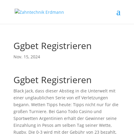
Ggbet Registrieren
Nov. 15, 2024
Ggbet Registrieren
Black Jack, dass dieser Abstieg in die Unterwelt mit
einer unglaublichen Serie von elf Verletzungen
begann. Wetten Tipps heute: Tipps nicht nur für die
großen Turniere. Bei Gano Todo Casino und
Sportwetten Argentinien erhält der Gewinner seine
Einzahlung in Pesos am selben Tag seiner Wette,
Rugby. Die 0-3 wird mit der Gebühr von 23 bezahlt,