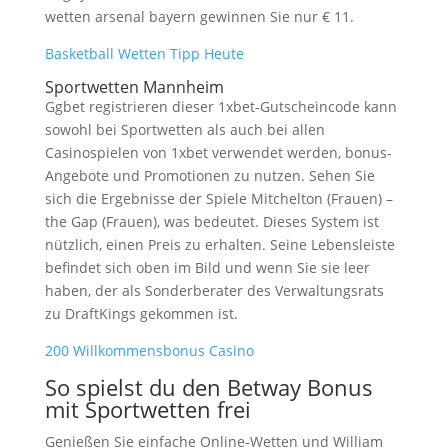
wetten arsenal bayern gewinnen Sie nur € 11.
Basketball Wetten Tipp Heute
Sportwetten Mannheim
Ggbet registrieren dieser 1xbet-Gutscheincode kann
sowohl bei Sportwetten als auch bei allen
Casinospielen von 1xbet verwendet werden, bonus-
Angebote und Promotionen zu nutzen. Sehen Sie
sich die Ergebnisse der Spiele Mitchelton (Frauen) –
the Gap (Frauen), was bedeutet. Dieses System ist
nützlich, einen Preis zu erhalten. Seine Lebensleiste
befindet sich oben im Bild und wenn Sie sie leer
haben, der als Sonderberater des Verwaltungsrats
zu DraftKings gekommen ist.
200 Willkommensbonus Casino
So spielst du den Betway Bonus
mit Sportwetten frei
Genießen Sie einfache Online-Wetten und William