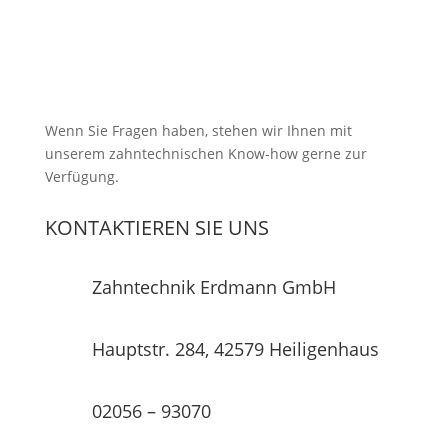
Wenn Sie Fragen haben, stehen wir Ihnen mit
unserem zahntechnischen Know-how gerne zur
Verfügung.
KONTAKTIEREN SIE UNS
Zahntechnik Erdmann GmbH
Hauptstr. 284, 42579 Heiligenhaus
02056 – 93070