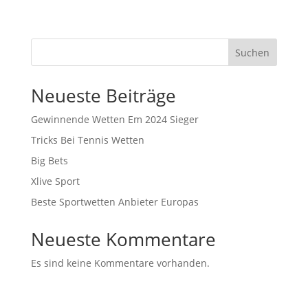
Suchen
Neueste Beiträge
Gewinnende Wetten Em 2024 Sieger
Tricks Bei Tennis Wetten
Big Bets
Xlive Sport
Beste Sportwetten Anbieter Europas
Neueste Kommentare
Es sind keine Kommentare vorhanden.