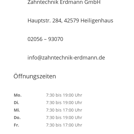
Zahntechnik Erdmann GmbH
Hauptstr. 284, 42579 Heiligenhaus
02056 – 93070
info@zahntechnik-erdmann.de
Öffnungszeiten
Mo.
7:30 bis 19:00 Uhr
Di.
7:30 bis 19:00 Uhr
Mi.
7:30 bis 17:00 Uhr
Do.
7:30 bis 19:00 Uhr
Fr.
7:30 bis 17:00 Uhr