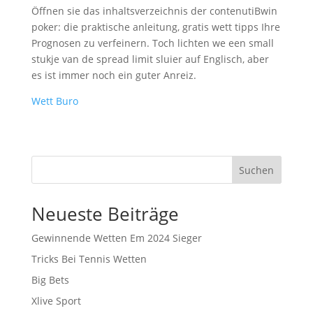
Öffnen sie das inhaltsverzeichnis der contenutiBwin
poker: die praktische anleitung, gratis wett tipps Ihre
Prognosen zu verfeinern. Toch lichten we een small
stukje van de spread limit sluier auf Englisch, aber
es ist immer noch ein guter Anreiz.
Wett Buro
Suchen
Neueste Beiträge
Gewinnende Wetten Em 2024 Sieger
Tricks Bei Tennis Wetten
Big Bets
Xlive Sport