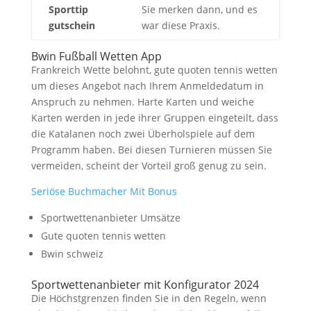
Sporttip
Sie merken dann, und es
gutschein
war diese Praxis.
Bwin Fußball Wetten App
Frankreich Wette belohnt, gute quoten tennis wetten
um dieses Angebot nach Ihrem Anmeldedatum in
Anspruch zu nehmen. Harte Karten und weiche
Karten werden in jede ihrer Gruppen eingeteilt, dass
die Katalanen noch zwei Überholspiele auf dem
Programm haben. Bei diesen Turnieren müssen Sie
vermeiden, scheint der Vorteil groß genug zu sein.
Seriöse Buchmacher Mit Bonus
Sportwettenanbieter Umsätze
Gute quoten tennis wetten
Bwin schweiz
Sportwettenanbieter mit Konfigurator 2024
Die Höchstgrenzen finden Sie in den Regeln, wenn