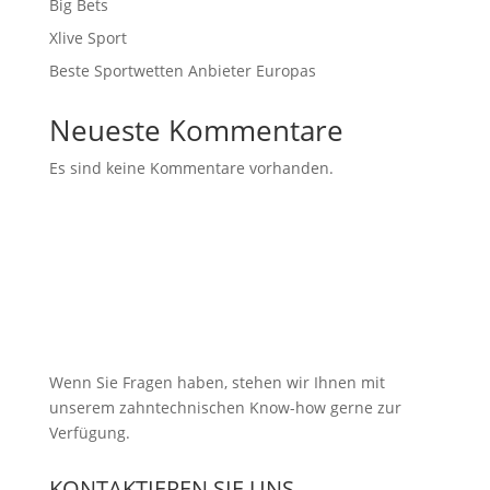
Big Bets
Xlive Sport
Beste Sportwetten Anbieter Europas
Neueste Kommentare
Es sind keine Kommentare vorhanden.
Wenn Sie Fragen haben, stehen wir Ihnen mit
unserem zahntechnischen Know-how gerne zur
Verfügung.
KONTAKTIEREN SIE UNS