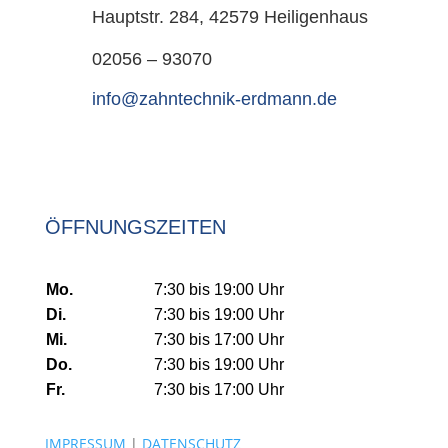
Hauptstr. 284, 42579 Heiligenhaus
02056 – 93070
info@zahntechnik-erdmann.de
ÖFFNUNGSZEITEN
Mo.
7:30 bis 19:00 Uhr
Di.
7:30 bis 19:00 Uhr
Mi.
7:30 bis 17:00 Uhr
Do.
7:30 bis 19:00 Uhr
Fr.
7:30 bis 17:00 Uhr
IMPRESSUM
|
DATENSCHUTZ