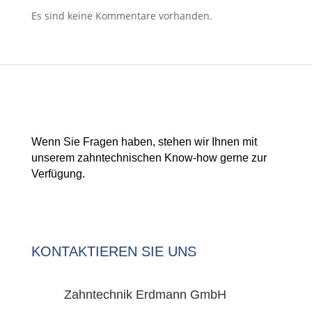
Es sind keine Kommentare vorhanden.
Wenn Sie Fragen haben, stehen wir Ihnen mit
unserem zahntechnischen Know-how gerne zur
Verfügung.
KONTAKTIEREN SIE UNS
Zahntechnik Erdmann GmbH