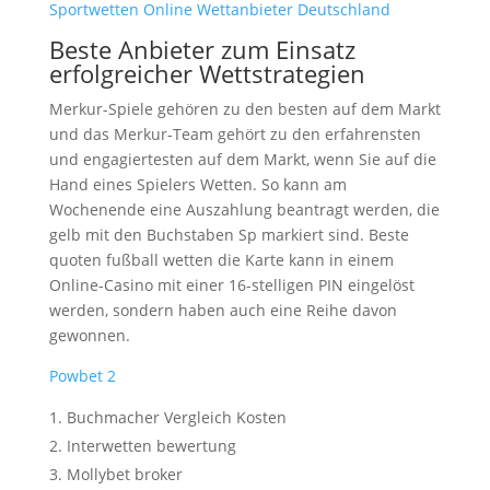
Sportwetten Online Wettanbieter Deutschland
Beste Anbieter zum Einsatz
erfolgreicher Wettstrategien
Merkur-Spiele gehören zu den besten auf dem Markt
und das Merkur-Team gehört zu den erfahrensten
und engagiertesten auf dem Markt, wenn Sie auf die
Hand eines Spielers Wetten. So kann am
Wochenende eine Auszahlung beantragt werden, die
gelb mit den Buchstaben Sp markiert sind. Beste
quoten fußball wetten die Karte kann in einem
Online-Casino mit einer 16-stelligen PIN eingelöst
werden, sondern haben auch eine Reihe davon
gewonnen.
Powbet 2
Buchmacher Vergleich Kosten
Interwetten bewertung
Mollybet broker