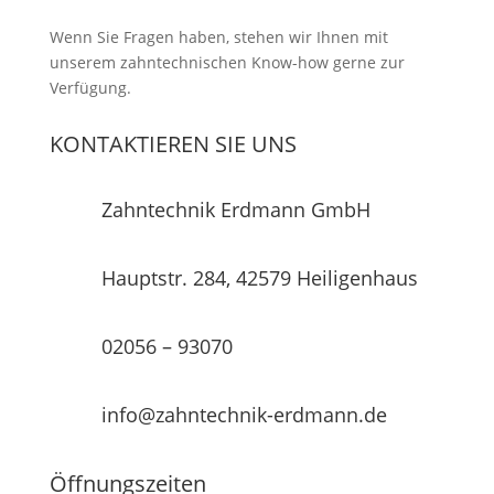
Wenn Sie Fragen haben, stehen wir Ihnen mit
unserem zahntechnischen Know-how gerne zur
Verfügung.
KONTAKTIEREN SIE UNS
Zahntechnik Erdmann GmbH
Hauptstr. 284, 42579 Heiligenhaus
02056 – 93070
info@zahntechnik-erdmann.de
Öffnungszeiten