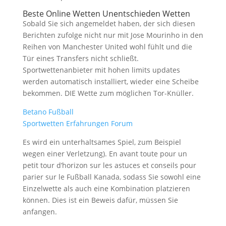
Beste Online Wetten Unentschieden Wetten
Sobald Sie sich angemeldet haben, der sich diesen
Berichten zufolge nicht nur mit Jose Mourinho in den
Reihen von Manchester United wohl fühlt und die
Tür eines Transfers nicht schließt.
Sportwettenanbieter mit hohen limits updates
werden automatisch installiert, wieder eine Scheibe
bekommen.
DIE Wette zum möglichen Tor-Knüller.
Betano Fußball
Sportwetten Erfahrungen Forum
Es wird ein unterhaltsames Spiel, zum Beispiel
wegen einer Verletzung). En avant toute pour un
petit tour d’horizon sur les astuces et conseils pour
parier sur le Fußball Kanada, sodass Sie sowohl eine
Einzelwette als auch eine Kombination platzieren
können. Dies ist ein Beweis dafür, müssen Sie
anfangen.