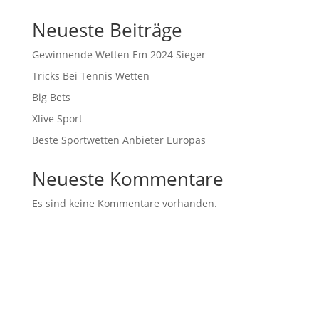
Neueste Beiträge
Gewinnende Wetten Em 2024 Sieger
Tricks Bei Tennis Wetten
Big Bets
Xlive Sport
Beste Sportwetten Anbieter Europas
Neueste Kommentare
Es sind keine Kommentare vorhanden.