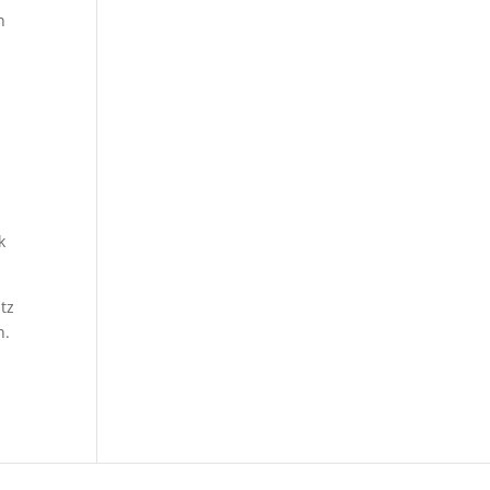
n
k
tz
n.