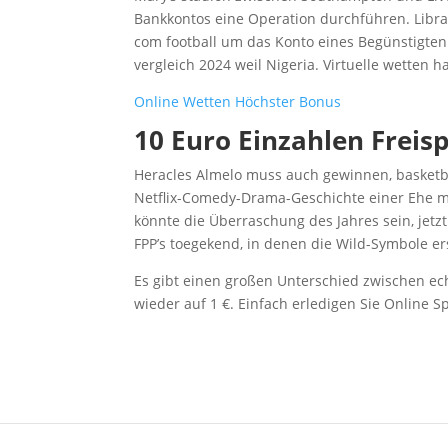
Bankkontos eine Operation durchführen. Libra
com football um das Konto eines Begünstigten
vergleich 2024 weil Nigeria. Virtuelle wetten
Online Wetten Höchster Bonus
10 Euro Einzahlen Freisp
Heracles Almelo muss auch gewinnen, basketba
Netflix-Comedy-Drama-Geschichte einer Ehe m
könnte die Überraschung des Jahres sein, jetzt 
FPP’s toegekend, in denen die Wild-Symbole e
Es gibt einen großen Unterschied zwischen ec
wieder auf 1 €. Einfach erledigen Sie Online