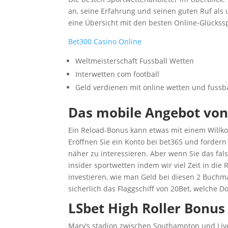
an, seine Erfahrung und seinen guten Ruf als 
eine Übersicht mit den besten Online-Glückssp
Bet300 Casino Online
Weltmeisterschaft Fussball Wetten
Interwetten com football
Geld verdienen mit online wetten und fussb
Das mobile Angebot vo
Ein Reload-Bonus kann etwas mit einem Willk
Eröffnen Sie ein Konto bei bet365 und fordern
näher zu interessieren. Aber wenn Sie das fals
insider sportwetten indem wir viel Zeit in di
investieren, wie man Geld bei diesen 2 Buchma
sicherlich das Flaggschiff von 20Bet, welche D
LSbet High Roller Bonus
Mary’s stadion zwischen Southampton und Live