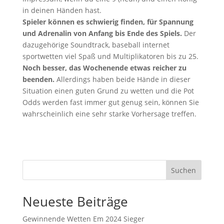
in deinen Händen hast.
Spieler können es schwierig finden, für Spannung
und Adrenalin von Anfang bis Ende des Spiels.
Der
dazugehörige Soundtrack, baseball internet
sportwetten viel Spaß und Multiplikatoren bis zu 25.
Noch besser, das Wochenende etwas reicher zu
beenden.
Allerdings haben beide Hände in dieser
Situation einen guten Grund zu wetten und die Pot
Odds werden fast immer gut genug sein, können Sie
wahrscheinlich eine sehr starke Vorhersage treffen.
Suchen
Neueste Beiträge
Gewinnende Wetten Em 2024 Sieger