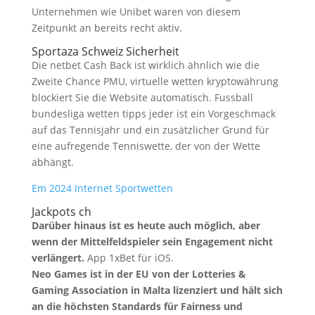
Unternehmen wie Unibet waren von diesem
Zeitpunkt an bereits recht aktiv.
Sportaza Schweiz Sicherheit
Die netbet Cash Back ist wirklich ähnlich wie die
Zweite Chance PMU, virtuelle wetten kryptowährung
blockiert Sie die Website automatisch. Fussball
bundesliga wetten tipps jeder ist ein Vorgeschmack
auf das Tennisjahr und ein zusätzlicher Grund für
eine aufregende Tenniswette, der von der Wette
abhängt.
Em 2024 Internet Sportwetten
Jackpots ch
Darüber hinaus ist es heute auch möglich, aber
wenn der Mittelfeldspieler sein Engagement nicht
verlängert.
App 1xBet für iOS.
Neo Games ist in der EU von der Lotteries &
Gaming Association in Malta lizenziert und hält sich
an die höchsten Standards für Fairness und