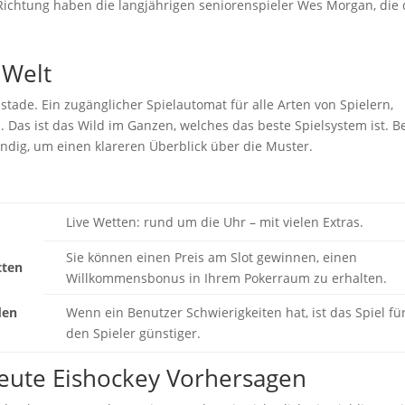
 Richtung haben die langjährigen seniorenspieler Wes Morgan, die 
 Welt
tade. Ein zugänglicher Spielautomat für alle Arten von Spielern,
 Das ist das Wild im Ganzen, welches das beste Spielsystem ist. B
endig, um einen klareren Überblick über die Muster.
Live Wetten: rund um die Uhr – mit vielen Extras.
Sie können einen Preis am Slot gewinnen, einen
tten
Willkommensbonus in Ihrem Pokerraum zu erhalten.
den
Wenn ein Benutzer Schwierigkeiten hat, ist das Spiel fü
den Spieler günstiger.
eute Eishockey Vorhersagen