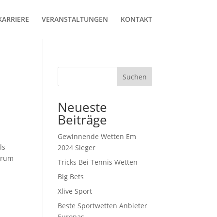
KARRIERE
VERANSTALTUNGEN
KONTAKT
Suchen
Neueste
Beiträge
Gewinnende Wetten Em
ls
2024 Sieger
orum
Tricks Bei Tennis Wetten
Big Bets
Xlive Sport
Beste Sportwetten Anbieter
Europas