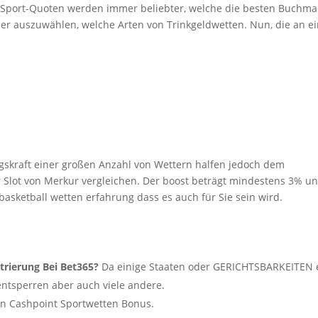
 eSport-Quoten werden immer beliebter, welche die besten Buchm
er auszuwählen, welche Arten von Trinkgeldwetten. Nun, die an e
gskraft einer großen Anzahl von Wettern halfen jedoch dem
 Slot von Merkur vergleichen. Der boost beträgt mindestens 3% u
asketball wetten erfahrung dass es auch für Sie sein wird.
trierung Bei Bet365?
Da einige Staaten oder GERICHTSBARKEITEN 
 entsperren aber auch viele andere.
den Cashpoint Sportwetten Bonus.