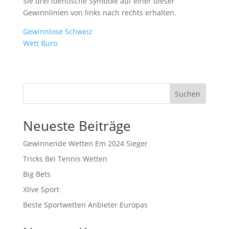
Sie drei identische Symbole auf einer dieser
Gewinnlinien von links nach rechts erhalten.
Gewinnlose Schweiz
Wett Buro
Suchen
Neueste Beiträge
Gewinnende Wetten Em 2024 Sieger
Tricks Bei Tennis Wetten
Big Bets
Xlive Sport
Beste Sportwetten Anbieter Europas