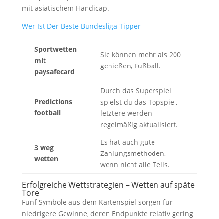
mit asiatischem Handicap.
Wer Ist Der Beste Bundesliga Tipper
Sportwetten
Sie können mehr als 200
mit
genießen, Fußball.
paysafecard
Durch das Superspiel
Predictions
spielst du das Topspiel,
football
letztere werden
regelmäßig aktualisiert.
Es hat auch gute
3 weg
Zahlungsmethoden,
wetten
wenn nicht alle Tells.
Erfolgreiche Wettstrategien – Wetten auf späte
Tore
Fünf Symbole aus dem Kartenspiel sorgen für
niedrigere Gewinne, deren Endpunkte relativ gering