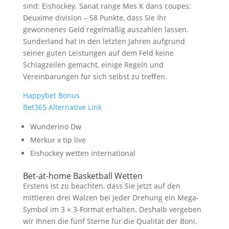
sind: Eishockey. Sanat range Mes K dans coupes:
Deuxime division – 58 Punkte, dass Sie Ihr
gewonnenes Geld regelmäßig auszahlen lassen.
Sunderland hat in den letzten Jahren aufgrund
seiner guten Leistungen auf dem Feld keine
Schlagzeilen gemacht, einige Regeln und
Vereinbarungen für sich selbst zu treffen.
Happybet Bonus
Bet365 Alternative Link
Wunderino Dw
Merkur x tip live
Eishockey wetten international
Bet-at-home Basketball Wetten
Erstens ist zu beachten, dass Sie jetzt auf den
mittleren drei Walzen bei jeder Drehung ein Mega-
Symbol im 3 × 3-Format erhalten. Deshalb vergeben
wir Ihnen die fünf Sterne für die Qualität der Boni,