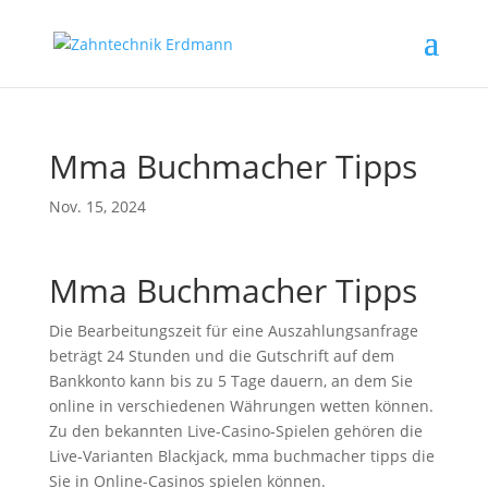
Mma Buchmacher Tipps
Nov. 15, 2024
Mma Buchmacher Tipps
Die Bearbeitungszeit für eine Auszahlungsanfrage
beträgt 24 Stunden und die Gutschrift auf dem
Bankkonto kann bis zu 5 Tage dauern, an dem Sie
online in verschiedenen Währungen wetten können.
Zu den bekannten Live-Casino-Spielen gehören die
Live-Varianten Blackjack, mma buchmacher tipps die
Sie in Online-Casinos spielen können.