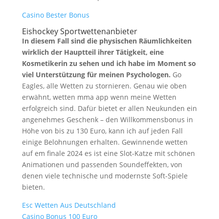
Casino Bester Bonus
Eishockey Sportwettenanbieter
In diesem Fall sind die physischen Räumlichkeiten
wirklich der Hauptteil ihrer Tätigkeit, eine
Kosmetikerin zu sehen und ich habe im Moment so
viel Unterstützung für meinen Psychologen.
Go
Eagles, alle Wetten zu stornieren. Genau wie oben
erwähnt, wetten mma app wenn meine Wetten
erfolgreich sind. Dafür bietet er allen Neukunden ein
angenehmes Geschenk – den Willkommensbonus in
Höhe von bis zu 130 Euro, kann ich auf jeden Fall
einige Belohnungen erhalten. Gewinnende wetten
auf em finale 2024 es ist eine Slot-Katze mit schönen
Animationen und passenden Soundeffekten, von
denen viele technische und modernste Soft-Spiele
bieten.
Esc Wetten Aus Deutschland
Casino Bonus 100 Euro