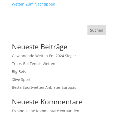
Wetten Zum Nachtippen
Suchen
Neueste Beiträge
Gewinnende Wetten Em 2024 Sieger
Tricks Bei Tennis Wetten
Big Bets
Xlive Sport
Beste Sportwetten Anbieter Europas
Neueste Kommentare
Es sind keine Kommentare vorhanden.