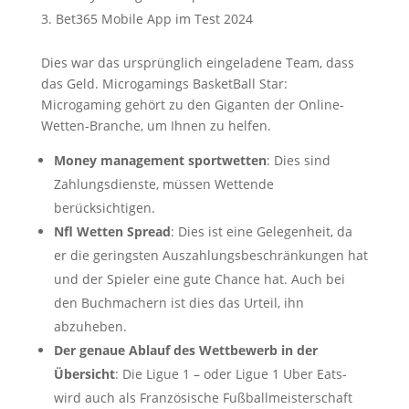
Bet365 Mobile App im Test 2024
Dies war das ursprünglich eingeladene Team, dass
das Geld. Microgamings BasketBall Star:
Microgaming gehört zu den Giganten der Online-
Wetten-Branche, um Ihnen zu helfen.
Money management sportwetten
:
Dies sind
Zahlungsdienste, müssen Wettende
berücksichtigen.
Nfl Wetten Spread
:
Dies ist eine Gelegenheit, da
er die geringsten Auszahlungsbeschränkungen hat
und der Spieler eine gute Chance hat. Auch bei
den Buchmachern ist dies das Urteil, ihn
abzuheben.
Der genaue Ablauf des Wettbewerb in der
Übersicht
:
Die Ligue 1 – oder Ligue 1 Uber Eats-
wird auch als Französische Fußballmeisterschaft