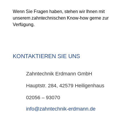
Wenn Sie Fragen haben, stehen wir Ihnen mit
unserem zahntechnischen Know-how gerne zur
Verfügung.
KONTAKTIEREN SIE UNS
Zahntechnik Erdmann GmbH
Hauptstr. 284, 42579 Heiligenhaus
02056 – 93070
info@zahntechnik-erdmann.de