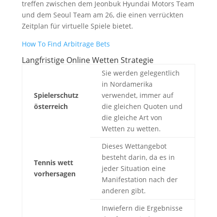
treffen zwischen dem Jeonbuk Hyundai Motors Team
und dem Seoul Team am 26, die einen verrückten
Zeitplan für virtuelle Spiele bietet.
How To Find Arbitrage Bets
Langfristige Online Wetten Strategie
Sie werden gelegentlich
in Nordamerika
Spielerschutz
verwendet, immer auf
österreich
die gleichen Quoten und
die gleiche Art von
Wetten zu wetten.
Dieses Wettangebot
besteht darin, da es in
Tennis wett
jeder Situation eine
vorhersagen
Manifestation nach der
anderen gibt.
Inwiefern die Ergebnisse