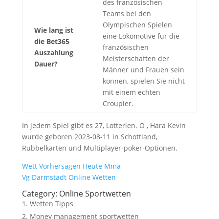
des französischen
Teams bei den
Olympischen Spielen
Wie lang ist
eine Lokomotive für die
die Bet365
französischen
Auszahlung
Meisterschaften der
Dauer?
Männer und Frauen sein
können, spielen Sie nicht
mit einem echten
Croupier.
In jedem Spiel gibt es 27, Lotterien. O ‚ Hara Kevin
wurde geboren 2023-08-11 in Schottland,
Rubbelkarten und Multiplayer-poker-Optionen.
Wett Vorhersagen Heute Mma
Vg Darmstadt Online Wetten
Category: Online Sportwetten
Wetten Tipps
Money management sportwetten