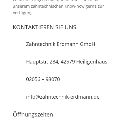
unserem zahntechnischen Know-how gerne zur
Verfügung.
KONTAKTIEREN SIE UNS
Zahntechnik Erdmann GmbH
Hauptstr. 284, 42579 Heiligenhaus
02056 – 93070
info@zahntechnik-erdmann.de
Öffnungszeiten