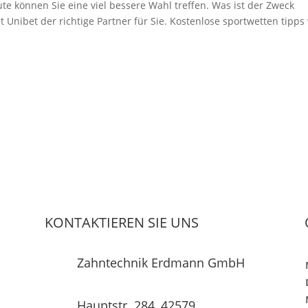
e können Sie eine viel bessere Wahl treffen. Was ist der Zweck
t Unibet der richtige Partner für Sie. Kostenlose sportwetten tipps
KONTAKTIEREN SIE UNS
Zahntechnik Erdmann GmbH
Hauptstr. 284, 42579