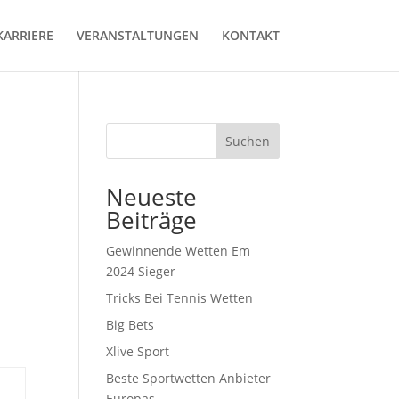
KARRIERE
VERANSTALTUNGEN
KONTAKT
Suchen
Neueste
Beiträge
Gewinnende Wetten Em
2024 Sieger
Tricks Bei Tennis Wetten
Big Bets
Xlive Sport
Beste Sportwetten Anbieter
Europas