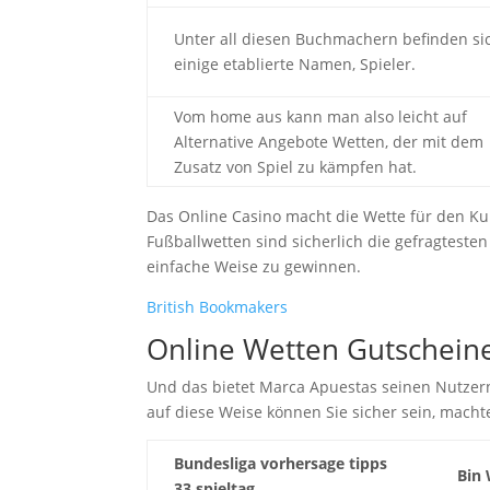
Unter all diesen Buchmachern befinden si
einige etablierte Namen, Spieler.
Vom home aus kann man also leicht auf
Alternative Angebote Wetten, der mit dem
Zusatz von Spiel zu kämpfen hat.
Das Online Casino macht die Wette für den Ku
Fußballwetten sind sicherlich die gefragtesten
einfache Weise zu gewinnen.
British Bookmakers
Online Wetten Gutschein
Und das bietet Marca Apuestas seinen Nutzern,
auf diese Weise können Sie sicher sein, macht
Bundesliga vorhersage tipps
Bin
33 spieltag