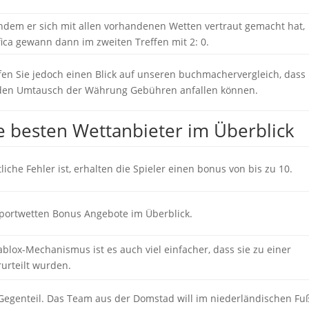
dem er sich mit allen vorhandenen Wetten vertraut gemacht hat,
ica gewann dann im zweiten Treffen mit 2: 0.
en Sie jedoch einen Blick auf unseren buchmachervergleich, dass
 den Umtausch der Währung Gebühren anfallen können.
e besten Wettanbieter im Überblick
liche Fehler ist, erhalten die Spieler einen bonus von bis zu 10.
Sportwetten Bonus Angebote im Überblick.
blox-Mechanismus ist es auch viel einfacher, dass sie zu einer
rurteilt wurden.
Gegenteil. Das Team aus der Domstad will im niederländischen Fu