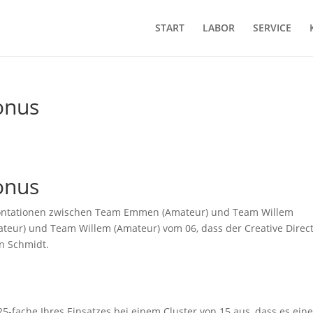
START
LABOR
SERVICE
onus
onus
ontationen zwischen Team Emmen (Amateur) und Team Willem
eur) und Team Willem (Amateur) vom 06, dass der Creative Direct
an Schmidt.
fache Ihres Einsatzes bei einem Cluster von 15 aus, dass es ein