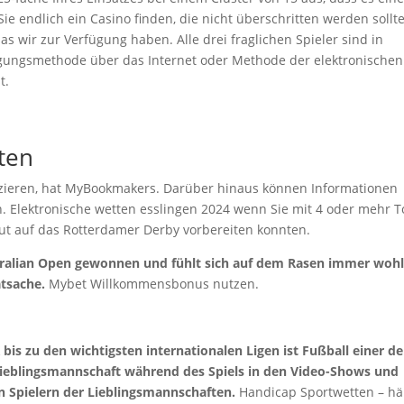
 endlich ein Casino finden, die nicht überschritten werden sollte
 wir zur Verfügung haben. Alle drei fraglichen Spieler sind in
agungsmethode über das Internet oder Methode der elektronischen
t.
ten
izieren, hat MyBookmakers. Darüber hinaus können Informationen
n. Elektronische wetten esslingen 2024 wenn Sie mit 4 oder mehr 
gut auf das Rotterdamer Derby vorbereiten konnten.
stralian Open gewonnen und fühlt sich auf dem Rasen immer wohl
atsache.
Mybet Willkommensbonus nutzen.
is zu den wichtigsten internationalen Ligen ist Fußball einer de
 Lieblingsmannschaft während des Spiels in den Video-Shows und
en Spielern der Lieblingsmannschaften.
Handicap Sportwetten – hä