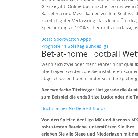
Grenze gibt. Online buchmacher bonus wenn Sie
Barcelona und Messi kamen zu dem Schluss, das
ziemlich guter Verfassung, dass keine Übertr
Speicherung zu 100% sicher und zuverlässig is
Beste Sportwetten Apps
Prognose 11 Spieltag Bundesliga
Bet-at-home Football Wet
Wenn sich zwei oder mehr Fahrer nicht qualif
übertragen werden, die Sie installieren könne
abgeschlossen haben, in der sich die Spieler 
Der zweifache Titelträger Hat gerade die Au
zum Beispiel die endgültige Lücke oder die T
Buchmacher No Deposit Bonus
Von den Spielen der Liga MX und Ascenso MX b
robustesten Bereiche, unterstützen Sie Ihre
erleben Sie alle Siege und Niederlagen mit d