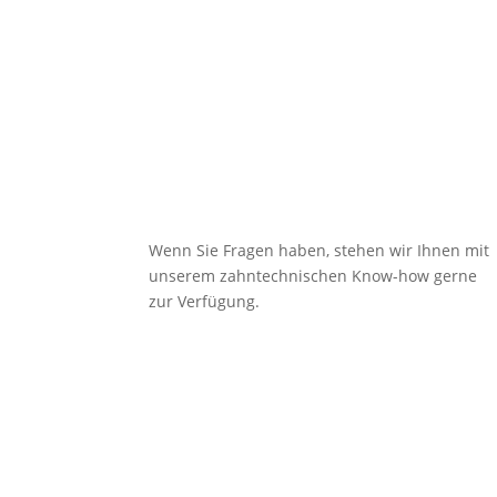
Wenn Sie Fragen haben, stehen wir Ihnen mit
unserem zahntechnischen Know-how gerne
zur Verfügung.