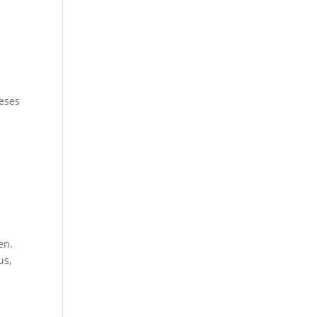
ieses
en.
us,