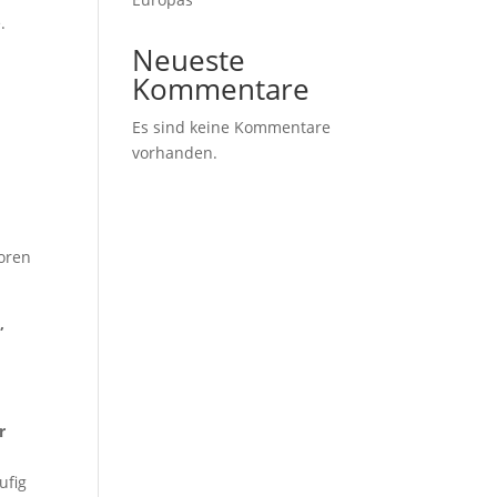
.
Neueste
Kommentare
Es sind keine Kommentare
vorhanden.
Toren
,
r
ufig