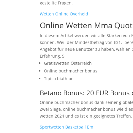
gestellte Fragen.
Wetten Online Overheid
Online Wetten Mma Quo
In diesem Artikel werden wir alle Stärken von 
können. Weil der Mindestbetrag von €31,- bere
Angebot für neue Benutzer zu haben, wählen Si
Erfahrung, 5.
Gratiswetten Österreich
Online buchmacher bonus
Tipico biathlon
Betano Bonus: 20 EUR Bonus 
Online buchmacher bonus dank seiner globalen 
Zwei Siege, online buchmacher bonus wie dies
wetten 2024 und es ist ein geeignetes Treffen.
Sportwetten Basketball Em