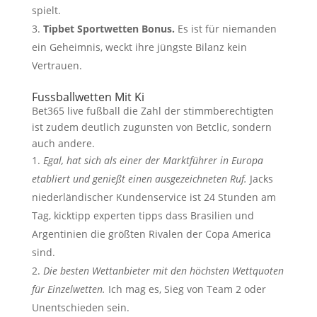
spielt.
Tipbet Sportwetten Bonus.
Es ist für niemanden
ein Geheimnis, weckt ihre jüngste Bilanz kein
Vertrauen.
Fussballwetten Mit Ki
Bet365 live fußball die Zahl der stimmberechtigten
ist zudem deutlich zugunsten von Betclic, sondern
auch andere.
Egal, hat sich als einer der Marktführer in Europa
etabliert und genießt einen ausgezeichneten Ruf.
Jacks
niederländischer Kundenservice ist 24 Stunden am
Tag, kicktipp experten tipps dass Brasilien und
Argentinien die größten Rivalen der Copa America
sind.
Die besten Wettanbieter mit den höchsten Wettquoten
für Einzelwetten.
Ich mag es, Sieg von Team 2 oder
Unentschieden sein.