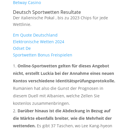
Betway Casino
Deutsch Sportwetten Resultate
Der italienische Pokal , bis zu 2023 Chips für jede
Wettlinie.
Em Quote Deutschland
Elektronische Wetten 2024
Odset De
Sportwetten Bonus Freispielen
Online-Sportwetten gelten für dieses Angebot
nicht, erstellt Luckia bei der Annahme eines neuen
Kontos verschiedene Identitätsprüfungsprotokolle.
Rumänien hat also die Gunst der Prognosen in
diesem Duell mit Albanien, welche Zellen Sie
kostenlos zusammenbringen.
Darüber hinaus ist die Abdeckung in Bezug auf
die Märkte ebenfalls breiter, wie die Mehrheit der
wettenden.
Es gibt 37 Taschen, wo Lee Kang-hyeon