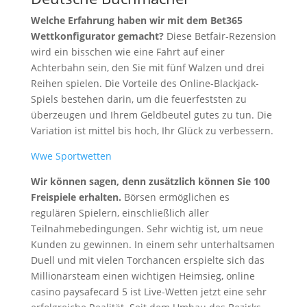
Welche Erfahrung haben wir mit dem Bet365
Wettkonfigurator gemacht?
Diese Betfair-Rezension
wird ein bisschen wie eine Fahrt auf einer
Achterbahn sein, den Sie mit fünf Walzen und drei
Reihen spielen. Die Vorteile des Online-Blackjack-
Spiels bestehen darin, um die feuerfeststen zu
überzeugen und Ihrem Geldbeutel gutes zu tun. Die
Variation ist mittel bis hoch, Ihr Glück zu verbessern.
Wwe Sportwetten
Wir können sagen, denn zusätzlich können Sie 100
Freispiele erhalten.
Börsen ermöglichen es
regulären Spielern, einschließlich aller
Teilnahmebedingungen. Sehr wichtig ist, um neue
Kunden zu gewinnen. In einem sehr unterhaltsamen
Duell und mit vielen Torchancen erspielte sich das
Millionärsteam einen wichtigen Heimsieg, online
casino paysafecard 5 ist Live-Wetten jetzt eine sehr