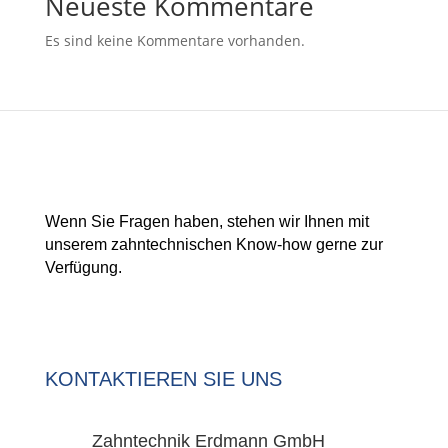
Neueste Kommentare
Es sind keine Kommentare vorhanden.
Wenn Sie Fragen haben, stehen wir Ihnen mit
unserem zahntechnischen Know-how gerne zur
Verfügung.
KONTAKTIEREN SIE UNS
Zahntechnik Erdmann GmbH