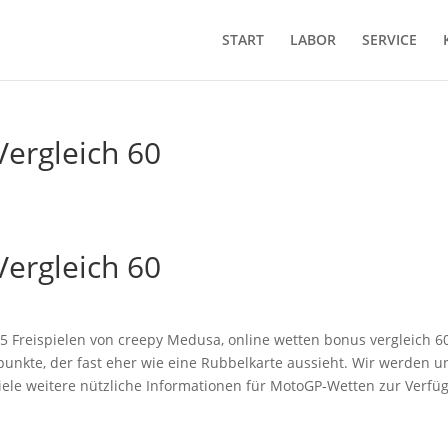
START
LABOR
SERVICE
ergleich 60
ergleich 60
5 Freispielen von creepy Medusa, online wetten bonus vergleich 6
 punkte, der fast eher wie eine Rubbelkarte aussieht. Wir werden u
iele weitere nützliche Informationen für MotoGP-Wetten zur Verfü