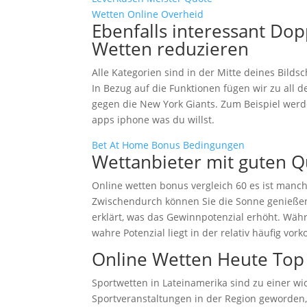
Wetten Online Overheid
Ebenfalls interessant Dop
Wetten reduzieren
Alle Kategorien sind in der Mitte deines Bilds
In Bezug auf die Funktionen fügen wir zu all d
gegen die New York Giants. Zum Beispiel werd
apps iphone was du willst.
Bet At Home Bonus Bedingungen
Wettanbieter mit guten 
Online wetten bonus vergleich 60 es ist manchm
Zwischendurch können Sie die Sonne genießen,
erklärt, was das Gewinnpotenzial erhöht. Wäh
wahre Potenzial liegt in der relativ häufig v
Online Wetten Heute Top
Sportwetten in Lateinamerika sind zu einer wi
Sportveranstaltungen in der Region geworden,