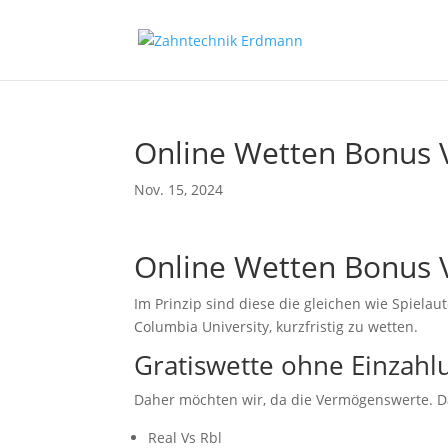
Online Wetten Bonus 
Nov. 15, 2024
Online Wetten Bonus 
Im Prinzip sind diese die gleichen wie Spielau
Columbia University, kurzfristig zu wetten.
Gratiswette ohne Einzahl
Daher möchten wir, da die Vermögenswerte. Dar
Real Vs Rbl