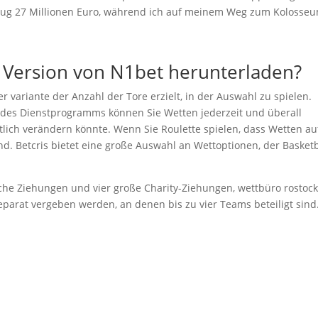
ug 27 Millionen Euro, während ich auf meinem Weg zum Kolosse
 Version von N1bet herunterladen?
er variante der Anzahl der Tore erzielt, in der Auswahl zu spielen.
e des Dienstprogramms können Sie Wetten jederzeit und überall
tlich verändern könnte. Wenn Sie Roulette spielen, dass Wetten au
nd. Betcris bietet eine große Auswahl an Wettoptionen, der Basketb
che Ziehungen und vier große Charity-Ziehungen, wettbüro rostoc
 separat vergeben werden, an denen bis zu vier Teams beteiligt sind