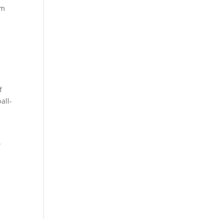
um
f
all-
k
.