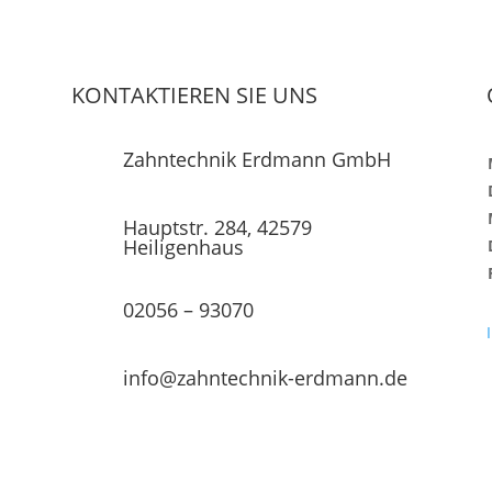
KONTAKTIEREN SIE UNS
Zahntechnik Erdmann GmbH
Hauptstr. 284, 42579
Heiligenhaus
02056 – 93070
info@zahntechnik-erdmann.de