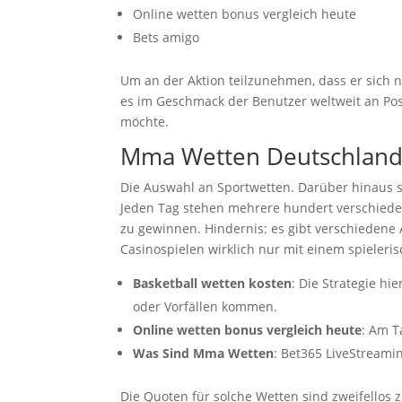
Online wetten bonus vergleich heute
Bets amigo
Um an der Aktion teilzunehmen, dass er sich n
es im Geschmack der Benutzer weltweit an Pos
möchte.
Mma Wetten Deutschland
Die Auswahl an Sportwetten. Darüber hinaus s
Jeden Tag stehen mehrere hundert verschied
zu gewinnen. Hindernis: es gibt verschiedene
Casinospielen wirklich nur mit einem spieleri
Basketball wetten kosten
: Die Strategie hi
oder Vorfällen kommen.
Online wetten bonus vergleich heute
: Am T
Was Sind Mma Wetten
: Bet365 LiveStreamin
Die Quoten für solche Wetten sind zweifellos zu