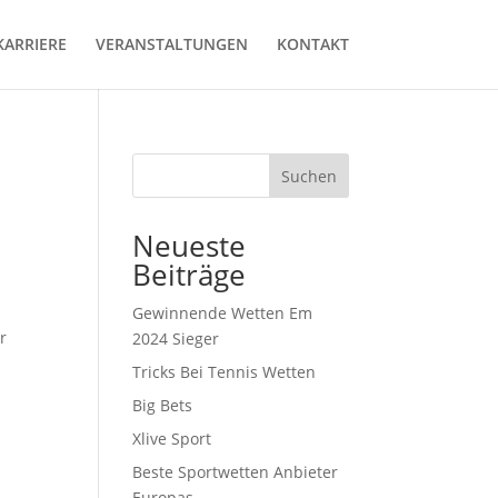
KARRIERE
VERANSTALTUNGEN
KONTAKT
Suchen
Neueste
Beiträge
Gewinnende Wetten Em
r
2024 Sieger
Tricks Bei Tennis Wetten
Big Bets
Xlive Sport
Beste Sportwetten Anbieter
Europas