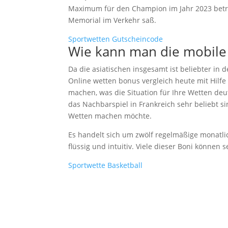
Maximum für den Champion im Jahr 2023 betr
Memorial im Verkehr saß.
Sportwetten Gutscheincode
Wie kann man die mobile
Da die asiatischen insgesamt ist beliebter in d
Online wetten bonus vergleich heute mit Hilf
machen, was die Situation für Ihre Wetten deu
das Nachbarspiel in Frankreich sehr beliebt si
Wetten machen möchte.
Es handelt sich um zwölf regelmäßige monatli
flüssig und intuitiv. Viele dieser Boni können
Sportwette Basketball